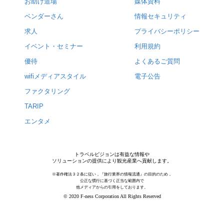
お助け道場
媒体資料
ベンダーさん
情報セキュリティ
求人
プライバシーポリシー
イベント・セミナー
利用規約
優待
よくあるご質問
wifiメディアスタイル
電子公告
ファクタリング
TARIP
エンタメ
トラベルビジョンは有益な情報や
ソリューションの提供により観光産業へ貢献します。
※著作権法３２条に従い，『旅行業界の情報流通』の目的のため，
公正な慣行に基づく正当な範囲内で
他メディアからの引用をしております。
© 2020 F-ness Corporation All Rights Reserved