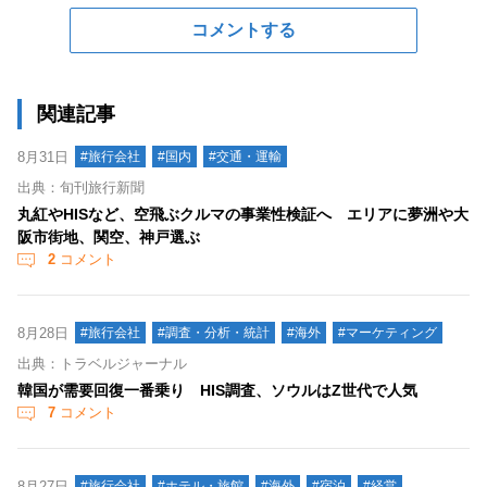
コメントする
関連記事
8月31日
#旅行会社
#国内
#交通・運輸
出典：旬刊旅行新聞
丸紅やHISなど、空飛ぶクルマの事業性検証へ エリアに夢洲や大
阪市街地、関空、神戸選ぶ
2
コメント
8月28日
#旅行会社
#調査・分析・統計
#海外
#マーケティング
出典：トラベルジャーナル
韓国が需要回復一番乗り HIS調査、ソウルはZ世代で人気
7
コメント
8月27日
#旅行会社
#ホテル・旅館
#海外
#宿泊
#経営