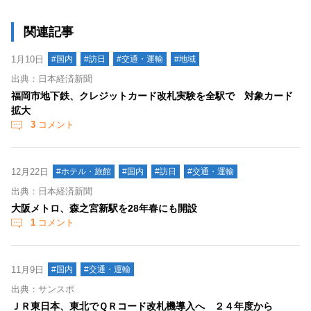
関連記事
1月10日
#国内
#訪日
#交通・運輸
#地域
出典：日本経済新聞
福岡市地下鉄、クレジットカード改札実験を全駅で 対象カード
拡大
3
コメント
12月22日
#ホテル・旅館
#国内
#訪日
#交通・運輸
出典：日本経済新聞
大阪メトロ、森之宮新駅を28年春にも開設
1
コメント
11月9日
#国内
#交通・運輸
出典：サンスポ
ＪＲ東日本、東北でＱＲコード改札機導入へ ２４年度から