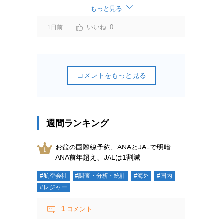
ーチャージ＝利益」と判断されますよ。
もっと見る
0
1日前
コメントをもっと見る
週間ランキング
お盆の国際線予約、ANAとJALで明暗
ANA前年超え、JALは1割減
#航空会社
#調査・分析・統計
#海外
#国内
#レジャー
1
コメント