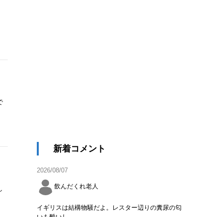
で
新着コメント
2026/08/07
飲んだくれ老人
し
イギリスは結構物騒だよ。レスター辺りの糞尿の匂
いも酷いし。