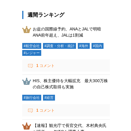
週間ランキング
お盆の国際線予約、ANAとJALで明暗
ANA前年超え、JALは1割減
#航空会社
#調査・分析・統計
#海外
#国内
#レジャー
1
コメント
HIS、株主優待を大幅拡充 最大300万株
の自己株式取得も実施
#旅行会社
#経営
1
コメント
【速報】観光庁で長官交代、木村典央氏