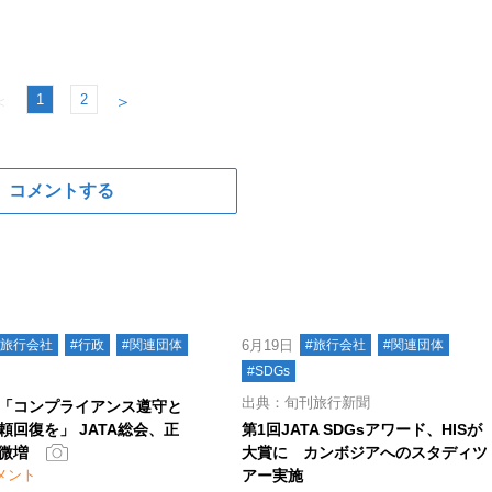
1
2
＜
＞
コメントする
#旅行会社
#行政
#関連団体
6月19日
#旅行会社
#関連団体
#SDGs
出典：旬刊旅行新聞
「コンプライアンス遵守と
頼回復を」 JATA総会、正
第1回JATA SDGsアワード、HISが
微増
大賞に カンボジアへのスタディツ
メント
アー実施