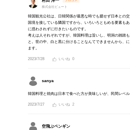
村田 洋一
株式会社ビュート
韓国観光公社は、日韓関係が最悪な時でも臆せず日本との交
国境を接している隣国ですから、いろいろともめる要素もあ
に惑わされずに行きたいものです。
考えは人それぞれですが、韓国料理は旨いし、明洞の雑踏も
と。世の中、白と黒に分けることなんてできませんから、に
ます。
2023/7/28
0
sanya
韓国料理と焼肉は日本で食べた方が美味しいが、民間レベル
2023/7/27
2
空飛ぶペンギン