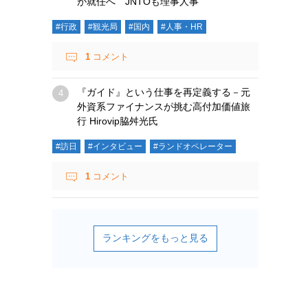
が就任へ JNTOも理事人事
#行政
#観光局
#国内
#人事・HR
1
コメント
『ガイド』という仕事を再定義する－元
外資系ファイナンスが挑む高付加価値旅
行 Hirovip脇舛光氏
#訪日
#インタビュー
#ランドオペレーター
1
コメント