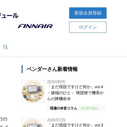
新規会員登録
ログイン
ベンダーさん新着情報
2026/08/05
「まだ現役ですけど何か」vol.4
－旅端のひと－ 帰国便で機長か
らの降機命令
現場の本音コラム
行の
2026/07/29
「まだ現役ですけど何か」vol.3
ルメ