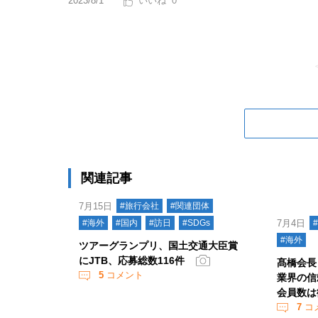
2023/8/1
0
関連記事
7月15日
#旅行会社
#関連団体
#海外
#国内
#訪日
#SDGs
7月4日
#海外
ツアーグランプリ、国土交通大臣賞
にJTB、応募総数116件
髙橋会長
5
コメント
業界の信
会員数は
7
コ