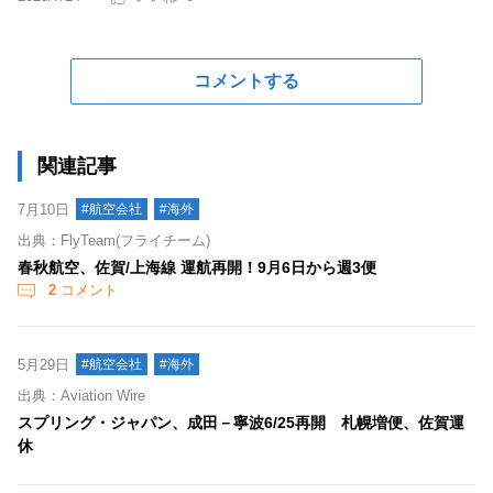
コメントする
関連記事
7月10日
#航空会社
#海外
出典：FlyTeam(フライチーム)
春秋航空、佐賀/上海線 運航再開！9月6日から週3便
2
コメント
5月29日
#航空会社
#海外
出典：Aviation Wire
スプリング・ジャパン、成田－寧波6/25再開 札幌増便、佐賀運
休