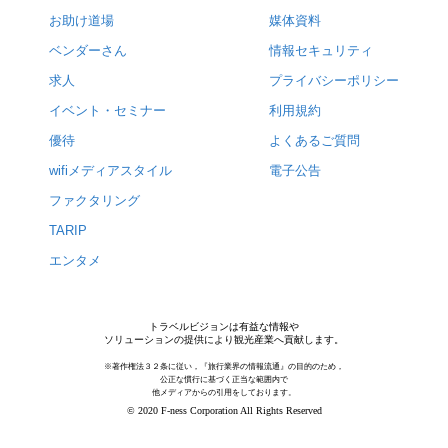
お助け道場
媒体資料
ベンダーさん
情報セキュリティ
求人
プライバシーポリシー
イベント・セミナー
利用規約
優待
よくあるご質問
wifiメディアスタイル
電子公告
ファクタリング
TARIP
エンタメ
トラベルビジョンは有益な情報や
ソリューションの提供により観光産業へ貢献します。
※著作権法３２条に従い，『旅行業界の情報流通』の目的のため，
公正な慣行に基づく正当な範囲内で
他メディアからの引用をしております。
© 2020 F-ness Corporation All Rights Reserved