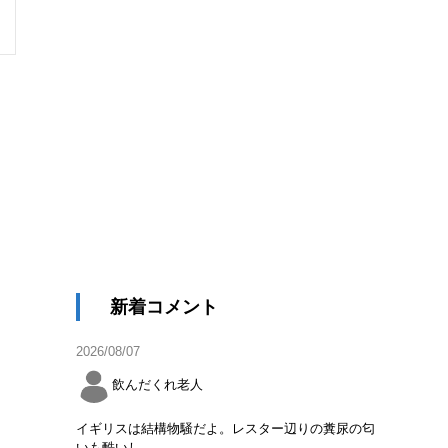
新着コメント
2026/08/07
飲んだくれ老人
イギリスは結構物騒だよ。レスター辺りの糞尿の匂
いも酷いし。