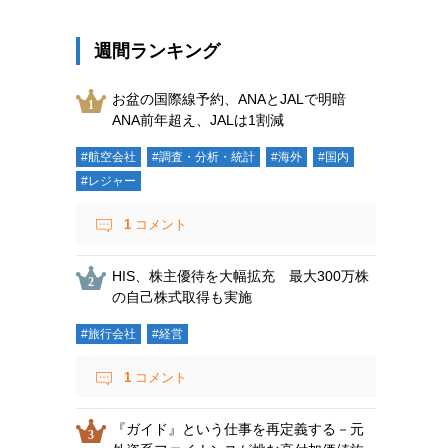
週間ランキング
お盆の国際線予約、ANAとJALで明暗
ANA前年超え、JALは1割減
#航空会社
#調査・分析・統計
#海外
#国内
#レジャー
1
コメント
HIS、株主優待を大幅拡充 最大300万株
の自己株式取得も実施
#旅行会社
#経営
1
コメント
『ガイド』という仕事を再定義する－元