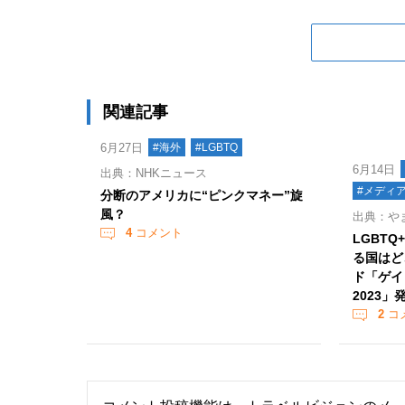
関連記事
6月27日
#海外
#LGBTQ
6月14日
出典：NHKニュース
#メディ
分断のアメリカに“ピンクマネー”旋
風？
出典：やま
4
コメント
LGBT
る国はど
ド「ゲイ
2023」
2
コ