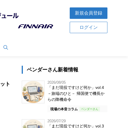
新規会員登録
ログイン
ベンダーさん新着情報
2026/08/05
ドット
「まだ現役ですけど何か」vol.4
－旅端のひと－ 帰国便で機長か
らの降機命令
現場の本音コラム
2026/07/29
「まだ現役ですけど何か」vol.3