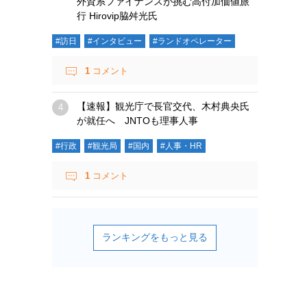
外資系ファイナンスが挑む高付加価値旅
行 Hirovip脇舛光氏
#訪日
#インタビュー
#ランドオペレーター
1
コメント
【速報】観光庁で長官交代、木村典央氏
が就任へ JNTOも理事人事
#行政
#観光局
#国内
#人事・HR
1
コメント