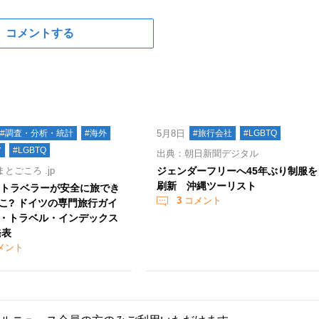
コメントする
#調査・分析・統計
#海外
5月8日
#旅行会社
#LGBTQ
ア
#LGBTQ
出典：朝日新聞デジタル
とごころ .jp
ジェンダーフリーへ45年ぶり制服を
刷新 沖縄ツーリスト
Q+トラベラーが安全に旅でき
3
コメント
こ? ドイツの専門旅行ガイ
・トラベル・インデックス
発表
メント