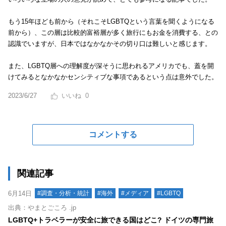
もう15年ほども前から（それこそLGBTQという言葉を聞くようになる
前から）、この層は比較的富裕層が多く旅行にもお金を消費する、との
認識でいますが、日本ではなかなかその切り口は難しいと感じます。
また、LGBTQ層への理解度が深そうに思われるアメリカでも、蓋を開
けてみるとなかなかセンシティブな事項であるという点は意外でした。
2023/6/27
0
コメントする
関連記事
6月14日
#調査・分析・統計
#海外
#メディア
#LGBTQ
出典：やまとごころ .jp
LGBTQ+トラベラーが安全に旅できる国はどこ? ドイツの専門旅