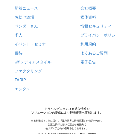
新着ニュース
会社概要
お助け道場
媒体資料
ベンダーさん
情報セキュリティ
求人
プライバシーポリシー
イベント・セミナー
利用規約
優待
よくあるご質問
wifiメディアスタイル
電子公告
ファクタリング
TARIP
エンタメ
トラベルビジョンは有益な情報や
ソリューションの提供により観光産業へ貢献します。
※著作権法３２条に従い，『旅行業界の情報流通』の目的のため，
公正な慣行に基づく正当な範囲内で
他メディアからの引用をしております。
© 2020 F-ness Corporation All Rights Reserved