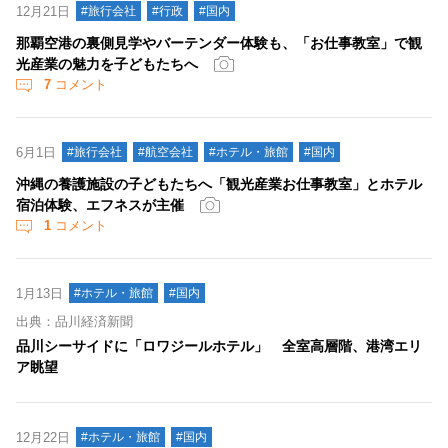
12月21日
#旅行会社
#行政
#国内
那覇空港の裏側見学やバーテンダー体験も、「お仕事教室」で観
光産業の魅力を子どもたちへ
7
コメント
6月1日
#旅行会社
#航空会社
#ホテル・旅館
#国内
沖縄の養護施設の子どもたちへ「観光産業お仕事教室」とホテル
宿泊体験、エフネスが主催
1
コメント
1月13日
#ホテル・旅館
#国内
出典：品川経済新聞
品川シーサイドに「ロワジールホテル」 全室高層階、港湾エリ
ア眺望
12月22日
#ホテル・旅館
#国内