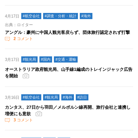
4月17日
#航空会社
#調査・分析・統計
#海外
出典：ロイター
アングル：豪州に中国人観光客戻らず、団体旅行認定されず打撃
2
コメント
3月17日
#観光局
#国内
#交通・運輸
オーストラリア政府観光局、山手線1編成のトレインジャック広告
を開始
3月16日
#航空会社
#観光局
#海外
#訪日
カンタス、27日から羽田／メルボルン線再開、旅行会社と連携し
増便にも意欲
3
コメント