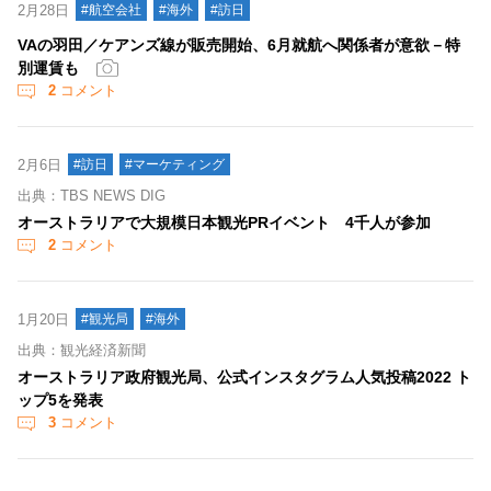
2月28日
#航空会社
#海外
#訪日
VAの羽田／ケアンズ線が販売開始、6月就航へ関係者が意欲－特
別運賃も
2
コメント
2月6日
#訪日
#マーケティング
出典：TBS NEWS DIG
オーストラリアで大規模日本観光PRイベント 4千人が参加
2
コメント
1月20日
#観光局
#海外
出典：観光経済新聞
オーストラリア政府観光局、公式インスタグラム人気投稿2022 ト
ップ5を発表
3
コメント