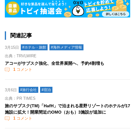
関連記事
3月15日
#ホテル・旅館
#海外メディア情報
出典：TRVLWIRE
アコーがサブスク強化、全世界展開へ、予約4割増も
1
コメント
3月6日
#旅行会社
#宿泊
出典：PR TIMES
旅のサブスク(TM)「HafH」で泊まれる星野リゾートのホテルが17
施設に拡大！開業間近のOMO（おも）3施設が追加に
1
コメント