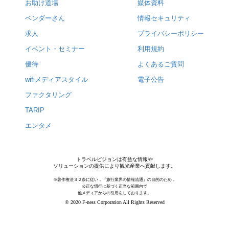
お助け道場
媒体資料
ベンダーさん
情報セキュリティ
求人
プライバシーポリシー
イベント・セミナー
利用規約
優待
よくあるご質問
wifiメディアスタイル
電子公告
ファクタリング
TARIP
エンタメ
トラベルビジョンは有益な情報や
ソリューションの提供により観光産業へ貢献します。
※著作権法３２条に従い，『旅行業界の情報流通』の目的のため，
公正な慣行に基づく正当な範囲内で
他メディアからの引用をしております。
© 2020 F-ness Corporation All Rights Reserved