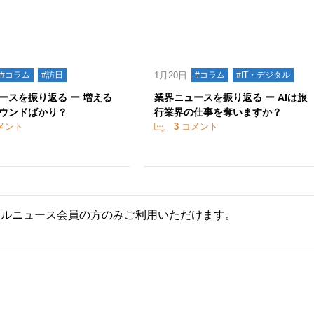
#コラム
#訪日
1月20日
#コラム
#IT・デジタル
ースを振り返る ー 増える
業界ニュースを振り返る ー AIは旅
ウンドばかり？
行業界の仕事を奪いますか？
メント
3
コメント
ールニュース会員の方のみご利用いただけます。