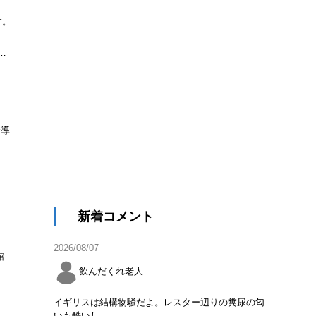
す。
…
誘導
新着コメント
2026/08/07
館
飲んだくれ老人
イギリスは結構物騒だよ。レスター辺りの糞尿の匂
いも酷いし。