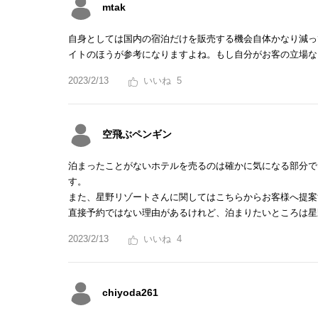
mtak
自身としては国内の宿泊だけを販売する機会自体かなり減っ
イトのほうが参考になりますよね。もし自分がお客の立場な
2023/2/13
5
空飛ぶペンギン
泊まったことがないホテルを売るのは確かに気になる部分で
す。
また、星野リゾートさんに関してはこちらからお客様へ提案
直接予約ではない理由があるけれど、泊まりたいところは星
2023/2/13
4
chiyoda261