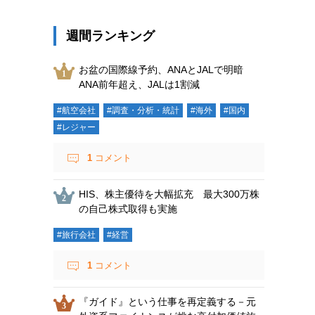
週間ランキング
お盆の国際線予約、ANAとJALで明暗
ANA前年超え、JALは1割減
#航空会社
#調査・分析・統計
#海外
#国内
#レジャー
1
コメント
HIS、株主優待を大幅拡充 最大300万株
の自己株式取得も実施
#旅行会社
#経営
1
コメント
『ガイド』という仕事を再定義する－元