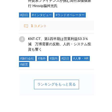
外資系ファイナンスが挑む高付加価値旅
行 Hirovip脇舛光氏
#訪日
#インタビュー
#ランドオペレーター
1
コメント
KNT-CT、第1四半期は営業利益53.3％
減 万博需要の反動、人的・システム投
資も響く
#旅行会社
#海外
#国内
#訪日
#人事・HR
#経営