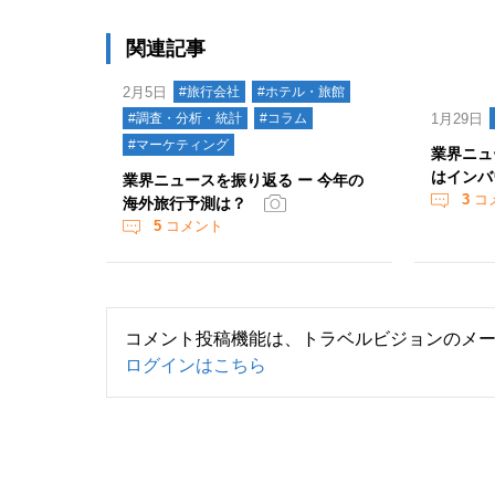
関連記事
2月5日
#旅行会社
#ホテル・旅館
#調査・分析・統計
#コラム
1月29日
#マーケティング
業界ニュ
はインバ
業界ニュースを振り返る ー 今年の
3
コ
海外旅行予測は？
5
コメント
コメント投稿機能は、トラベルビジョンのメ
ログインはこちら