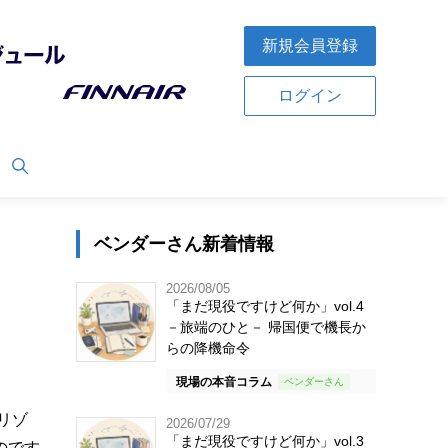
新規会員登録
ログイン
ベンダーさん新着情報
2026/08/05
「まだ現役ですけど何か」vol.4
－旅端のひと－ 帰国便で機長か
らの降機命令
現場の本音コラム
リゾ
2026/07/29
「まだ現役ですけど何か」vol.3
のです