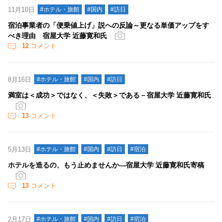
11月10日
#ホテル・旅館
#国内
#訪日
宿泊事業者の「便乗値上げ」説への反論～更なる単価アップをす
べき理由 宿屋大学 近藤寛和氏
12
コメント
8月16日
#ホテル・旅館
#国内
#訪日
満室は＜成功＞ではなく、＜失敗＞である－宿屋大学 近藤寛和氏
13
コメント
5月13日
#ホテル・旅館
#国内
#訪日
#宿泊
ホテルを造るの、もう止めませんか―宿屋大学 近藤寛和氏寄稿
13
コメント
2月17日
#ホテル・旅館
#国内
#訪日
#宿泊