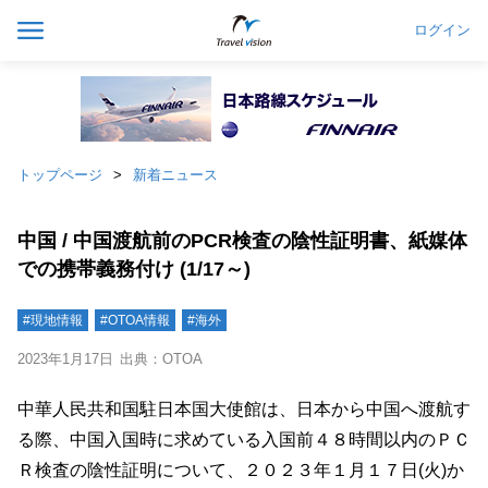
ログイン
トップページ
新着ニュース
中国 / 中国渡航前のPCR検査の陰性証明書、紙媒体
での携帯義務付け (1/17～)
#現地情報
#OTOA情報
#海外
2023年1月17日
出典：OTOA
中華人民共和国駐日本国大使館は、日本から中国へ渡航す
る際、中国入国時に求めている入国前４８時間以内のＰＣ
Ｒ検査の陰性証明について、２０２３年１月１７日(火)か