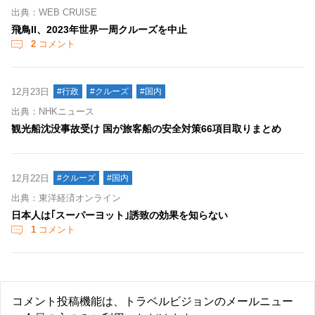
出典：WEB CRUISE
飛鳥II、2023年世界一周クルーズを中止
2
コメント
12月23日
#行政
#クルーズ
#国内
出典：NHKニュース
観光船沈没事故受け 国が旅客船の安全対策66項目取りまとめ
12月22日
#クルーズ
#国内
出典：東洋経済オンライン
日本人は｢スーパーヨット｣誘致の効果を知らない
1
コメント
コメント投稿機能は、トラベルビジョンのメールニュー