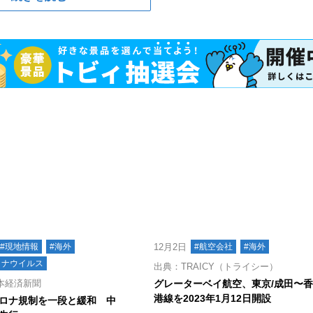
#現地情報
#海外
12月2日
#航空会社
#海外
ロナウイルス
出典：TRAICY（トライシー）
本経済新聞
グレーターベイ航空、東京/成田〜
港線を2023年1月12日開設
ロナ規制を一段と緩和 中