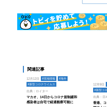
関連記事
12月12日
#現地情報
#海外
#新型コロナウイルス
12月9日
#新型コ
出典：ロイター
マカオ、14日からコロナ規制緩和
出典：日
感染者は自宅で経過観察可能に
香港、コ