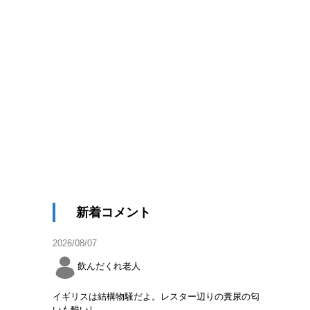
新着コメント
2026/08/07
飲んだくれ老人
イギリスは結構物騒だよ。レスター辺りの糞尿の匂
いも酷いし。