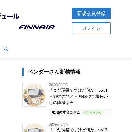
新規会員登録
ログイン
ベンダーさん新着情報
2026/08/05
「まだ現役ですけど何か」vol.4
－旅端のひと－ 帰国便で機長か
らの降機命令
現場の本音コラム
2026/07/29
「まだ現役ですけど何か」vol.3