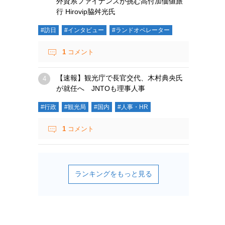
外資系ファイナンスが挑む高付加価値旅
行 Hirovip脇舛光氏
#訪日
#インタビュー
#ランドオペレーター
1
コメント
【速報】観光庁で長官交代、木村典央氏
が就任へ JNTOも理事人事
#行政
#観光局
#国内
#人事・HR
1
コメント