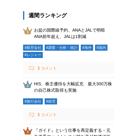
週間ランキング
お盆の国際線予約、ANAとJALで明暗
ANA前年超え、JALは1割減
#航空会社
#調査・分析・統計
#海外
#国内
#レジャー
1
コメント
HIS、株主優待を大幅拡充 最大300万株
の自己株式取得も実施
#旅行会社
#経営
1
コメント
『ガイド』という仕事を再定義する－元