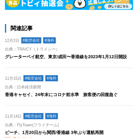
関連記事
12月2日
#航空会社
#海外
出典：TRAICY（トライシー）
グレーターベイ航空、東京/成田〜香港線を2023年1月12日開設
11月15日
#航空会社
#海外
出典：日本経済新聞
香港キャセイ、24年末にコロナ前水準 旅客便の回復急ぐ
11月14日
#航空会社
#海外
出典：FlyTeam(フライチーム)
ピーチ、1月20日から関西/香港線 3年ぶり運航再開