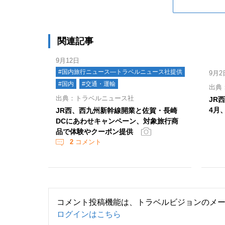
関連記事
9月12日
#国内旅行ニュース―トラベルニュース社提供
9月2
#国内
#交通・運輸
出典
出典：トラベルニュース社
JR
4月
JR西、西九州新幹線開業と佐賀・長崎
DCにあわせキャンペーン、対象旅行商
品で体験やクーポン提供
2
コメント
コメント投稿機能は、トラベルビジョンのメ
ログインはこちら