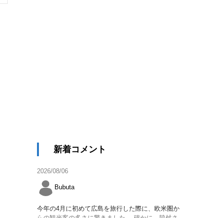
新着コメント
2026/08/06
Bubuta
今年の4月に初めて広島を旅行した際に、欧米圏か
らの観光客の多さに驚きました。 確かに、脇舛さ