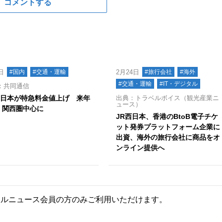
コメントする
日
#国内
#交通・運輸
2月24日
#旅行会社
#海外
#交通・運輸
#IT・デジタル
：共同通信
西日本が特急料金値上げ 来年
出典：トラベルボイス（観光産業ニ
ュース）
、関西圏中心に
JR西日本、香港のBtoB電子チケ
ット発券プラットフォーム企業に
出資、海外の旅行会社に商品をオ
ンライン提供へ
ールニュース会員の方のみご利用いただけます。