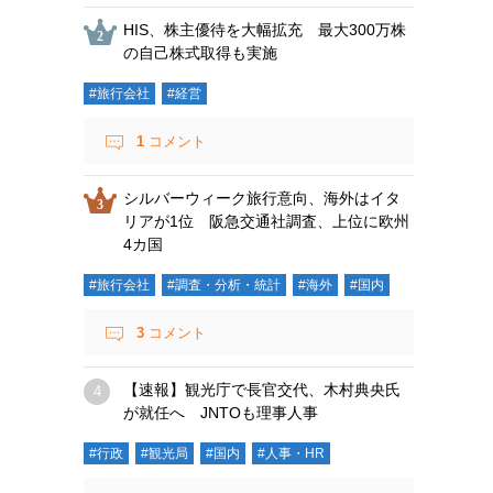
HIS、株主優待を大幅拡充 最大300万株
の自己株式取得も実施
#旅行会社
#経営
1
コメント
シルバーウィーク旅行意向、海外はイタ
リアが1位 阪急交通社調査、上位に欧州
4カ国
#旅行会社
#調査・分析・統計
#海外
#国内
3
コメント
【速報】観光庁で長官交代、木村典央氏
が就任へ JNTOも理事人事
#行政
#観光局
#国内
#人事・HR