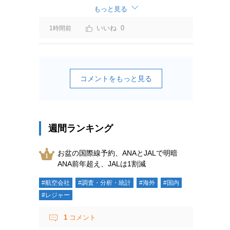
もっと見る
0
1時間前
コメントをもっと見る
週間ランキング
お盆の国際線予約、ANAとJALで明暗
ANA前年超え、JALは1割減
#航空会社
#調査・分析・統計
#海外
#国内
#レジャー
1
コメント