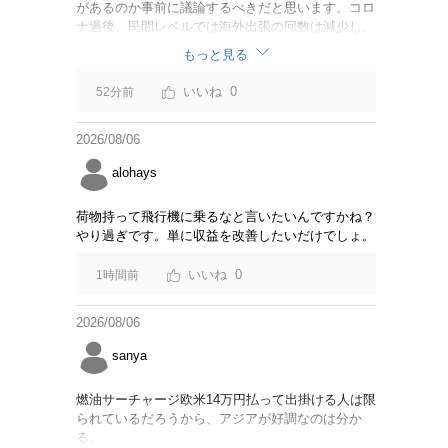
があるのか事前に議論するべきだと思います。コロ
ナ過後、民間レベルでは海外出張の回数は減少し、
リモートでやり取りするのが普通になっています
もっと見る
し。貴重な税金を使うなら費用対効果をキチンと周
知してからにして下さい。
0
52分前
2026/08/06
alohays
荷物持って飛行機に乗るなと言いたいんですかね？
やり過ぎです。単に収益を改善したいだけでしょ。
0
1時間前
2026/08/06
sanya
燃油サーチャージ欧米14万円払って出掛ける人は限
られているだろうから、アジアが好調なのは分か
る。