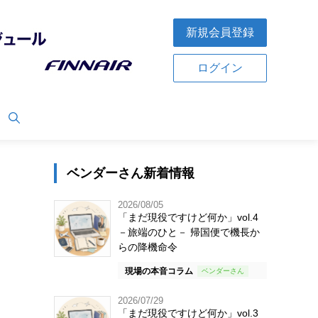
新規会員登録
ログイン
ベンダーさん新着情報
2026/08/05
「まだ現役ですけど何か」vol.4
－旅端のひと－ 帰国便で機長か
らの降機命令
現場の本音コラム
2026/07/29
「まだ現役ですけど何か」vol.3