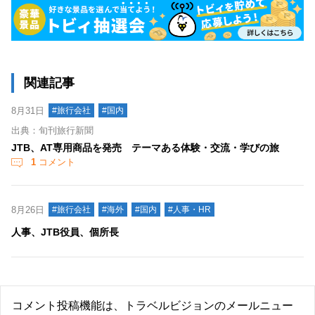
関連記事
8月31日
#旅行会社
#国内
出典：旬刊旅行新聞
JTB、AT専用商品を発売 テーマある体験・交流・学びの旅
1
コメント
8月26日
#旅行会社
#海外
#国内
#人事・HR
人事、JTB役員、個所長
コメント投稿機能は、トラベルビジョンのメールニュー