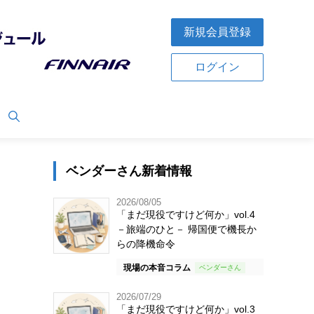
新規会員登録
ログイン
ベンダーさん新着情報
2026/08/05
「まだ現役ですけど何か」vol.4
－旅端のひと－ 帰国便で機長か
らの降機命令
現場の本音コラム
2026/07/29
「まだ現役ですけど何か」vol.3