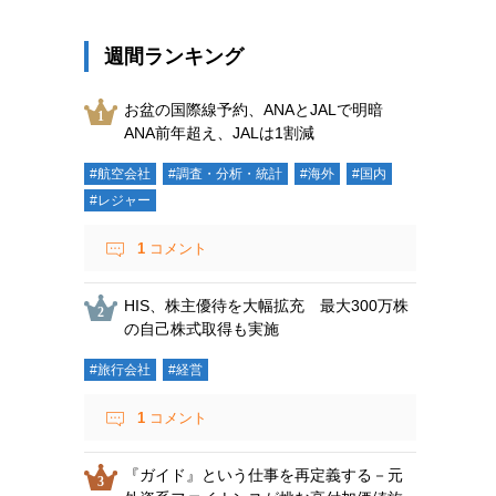
週間ランキング
お盆の国際線予約、ANAとJALで明暗
ANA前年超え、JALは1割減
#航空会社
#調査・分析・統計
#海外
#国内
#レジャー
1
コメント
HIS、株主優待を大幅拡充 最大300万株
の自己株式取得も実施
#旅行会社
#経営
1
コメント
『ガイド』という仕事を再定義する－元