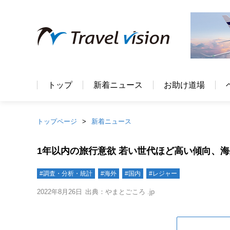
トップ
新着ニュース
お助け道場
トップページ
新着ニュース
1年以内の旅行意欲 若い世代ほど高い傾向、海
#調査・分析・統計
#海外
#国内
#レジャー
2022年8月26日
出典：やまとごころ .jp