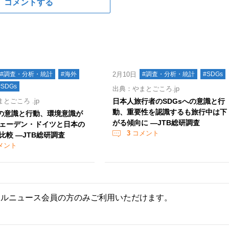
コメントする
#調査・分析・統計
#海外
2月10日
#調査・分析・統計
#SDGs
#SDGs
出典：やまとごころ.jp
とごころ .jp
日本人旅行者のSDGsへの意識と行
動、重要性を認識するも旅行中は下
への意識と行動、環境意識が
がる傾向に —JTB総研調査
ェーデン・ドイツと日本の
3
コメント
比較 —JTB総研調査
メント
ールニュース会員の方のみご利用いただけます。