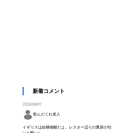
新着コメント
2026/08/07
飲んだくれ老人
イギリスは結構物騒だよ。レスター辺りの糞尿の匂
いも酷いし。