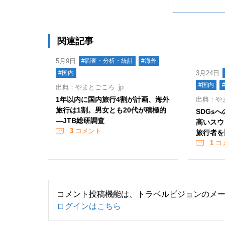
関連記事
5月9日
#調査・分析・統計
#海外
#国内
3月24日
#国内
出典：やまとごころ .jp
1年以内に国内旅行4割が計画、海外
出典：やま
旅行は1割。男女とも20代が積極的
SDGs
―JTB総研調査
高いスウ
3
コメント
旅行者を
1
コ
コメント投稿機能は、トラベルビジョンのメ
ログインはこちら