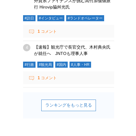
外資系ファイナンスが挑む高付加価値旅
行 Hirovip脇舛光氏
#訪日
#インタビュー
#ランドオペレーター
1
コメント
【速報】観光庁で長官交代、木村典央氏
が就任へ JNTOも理事人事
#行政
#観光局
#国内
#人事・HR
1
コメント