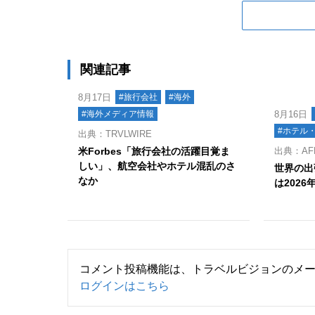
関連記事
8月17日
#旅行会社
#海外
#海外メディア情報
8月16日
#ホテル
出典：TRVLWIRE
米Forbes「旅行会社の活躍目覚ま
出典：AFP
しい」、航空会社やホテル混乱のさ
世界の出
なか
は2026
コメント投稿機能は、トラベルビジョンのメ
ログインはこちら