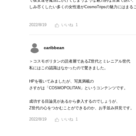
で彼女達を魔法にかけてしまうような魅力的な言葉で誘い、
しみ尽くしたい多くの女性達がCosmoTripsの魅力にはま
2022/8/19
1
caribbean
＞コスモポリタンの読者層であるZ世代とミレニアル世代
私にはこの認識はなかったので驚きました。
HPを覗いてみましたが、写真満載の
さすがは「COSMOPOLITAN」というコンテンツです。
成功する目論見があるから参入するのでしょうが、
Z世代の心をつかむことができるのか、お手並み拝見です。
2022/8/19
1