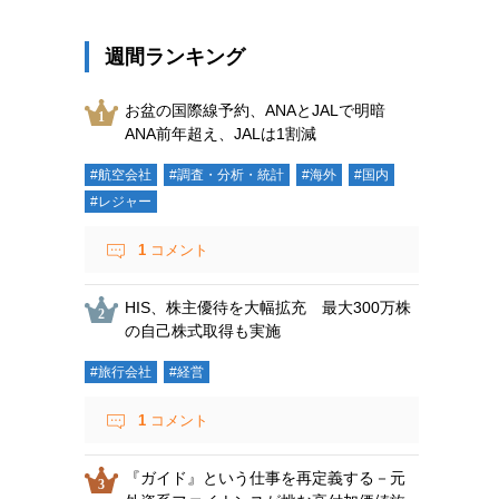
週間ランキング
お盆の国際線予約、ANAとJALで明暗
ANA前年超え、JALは1割減
#航空会社
#調査・分析・統計
#海外
#国内
#レジャー
1
コメント
HIS、株主優待を大幅拡充 最大300万株
の自己株式取得も実施
#旅行会社
#経営
1
コメント
『ガイド』という仕事を再定義する－元