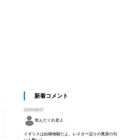
新着コメント
2026/08/07
飲んだくれ老人
イギリスは結構物騒だよ。レスター辺りの糞尿の匂
いも酷いし。