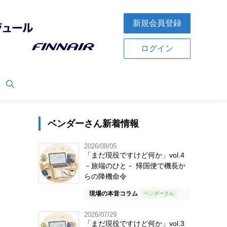
新規会員登録
ログイン
ベンダーさん新着情報
2026/08/05
「まだ現役ですけど何か」vol.4
－旅端のひと－ 帰国便で機長か
らの降機命令
現場の本音コラム
2026/07/29
「まだ現役ですけど何か」vol.3