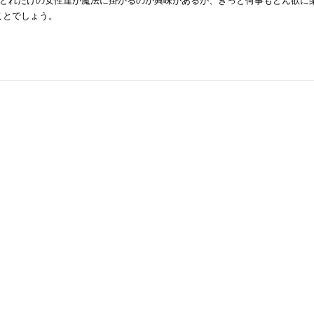
どれだけの女性達が魔法に掛かるのか興味があるが、きっと何事もどん欲に
ることでしょう。