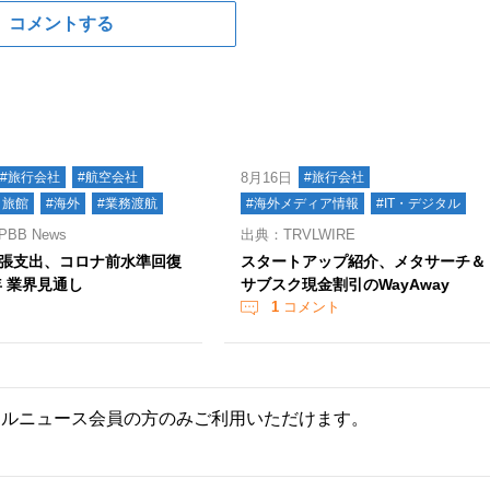
コメントする
#旅行会社
#航空会社
8月16日
#旅行会社
・旅館
#海外
#業務渡航
#海外メディア情報
#IT・デジタル
BB News
出典：TRVLWIRE
張支出、コロナ前水準回復
スタートアップ紹介、メタサーチ＆
年 業界見通し
サブスク現金割引のWayAway
1
コメント
ールニュース会員の方のみご利用いただけます。