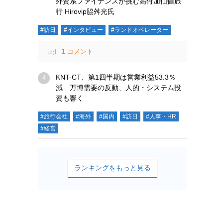
外資系ファイナンスが挑む高付加価値旅
行 Hirovip脇舛光氏
#訪日
#インタビュー
#ランドオペレーター
1
コメント
KNT-CT、第1四半期は営業利益53.3％
減 万博需要の反動、人的・システム投
資も響く
#旅行会社
#海外
#国内
#訪日
#人事・HR
#経営