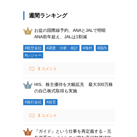
週間ランキング
お盆の国際線予約、ANAとJALで明暗
ANA前年超え、JALは1割減
#航空会社
#調査・分析・統計
#海外
#国内
#レジャー
1
コメント
HIS、株主優待を大幅拡充 最大300万株
の自己株式取得も実施
#旅行会社
#経営
1
コメント
『ガイド』という仕事を再定義する－元