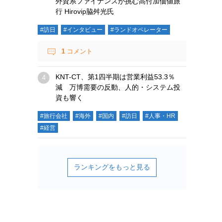
外資系ファイナンスが挑む高付加価値旅
行 Hirovip脇舛光氏
#訪日
#インタビュー
#ランドオペレーター
1
コメント
KNT-CT、第1四半期は営業利益53.3％
減 万博需要の反動、人的・システム投
資も響く
#旅行会社
#海外
#国内
#訪日
#人事・HR
#経営