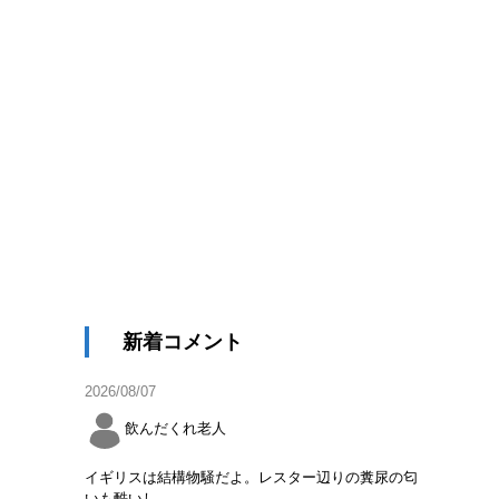
新着コメント
2026/08/07
飲んだくれ老人
イギリスは結構物騒だよ。レスター辺りの糞尿の匂
いも酷いし。