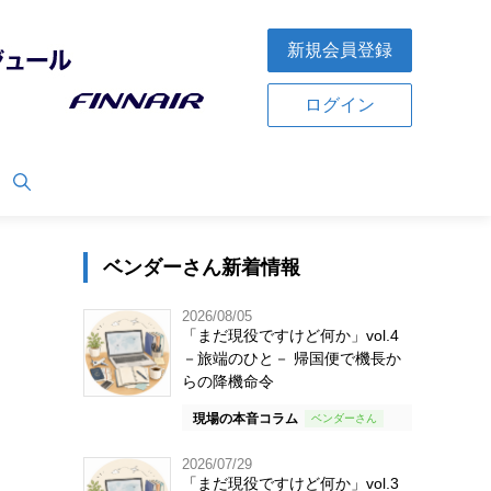
新規会員登録
ログイン
ベンダーさん新着情報
2026/08/05
「まだ現役ですけど何か」vol.4
－旅端のひと－ 帰国便で機長か
らの降機命令
現場の本音コラム
2026/07/29
「まだ現役ですけど何か」vol.3