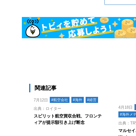
関連記事
7月12日
#航空会社
#海外
#経営
4月18日
出典：ロイター
#海外メ
スピリット航空買収合戦、フロンテ
ィアが提示額引き上げ断念
出典：TRV
マルセイ