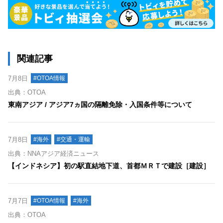
関連記事
7月8日
#OTOA情報
出典：OTOA
東南アジア / アジア7ヵ国の隔離免除・入国条件等について
7月8日
#海外
#交通・運輸
出典：NNAアジア経済ニュース
【インドネシア】初の駅直結地下道、首都ＭＲＴで建設［建設］
7月7日
#OTOA情報
#海外
出典：OTOA