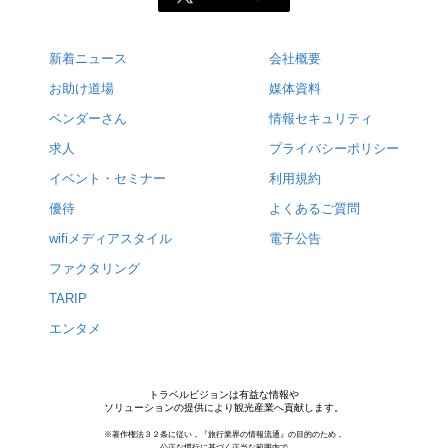
新着ニュース
会社概要
お助け道場
媒体資料
ベンダーさん
情報セキュリティ
求人
プライバシーポリシー
イベント・セミナー
利用規約
優待
よくあるご質問
wifiメディアスタイル
電子公告
ファクタリング
TARIP
エンタメ
トラベルビジョンは有益な情報や
ソリューションの提供により観光産業へ貢献します。
※著作権法３２条に従い，『旅行業界の情報流通』の目的のため，
公正な慣行に基づく正当な範囲内で