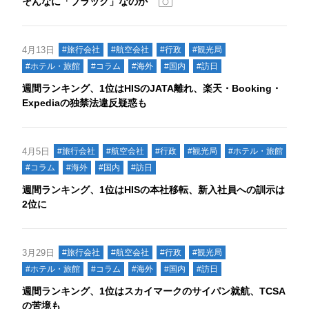
そんなに「ブラック」なのか
4月13日
#旅行会社
#航空会社
#行政
#観光局
#ホテル・旅館
#コラム
#海外
#国内
#訪日
週間ランキング、1位はHISのJATA離れ、楽天・Booking・
Expediaの独禁法違反疑惑も
4月5日
#旅行会社
#航空会社
#行政
#観光局
#ホテル・旅館
#コラム
#海外
#国内
#訪日
週間ランキング、1位はHISの本社移転、新入社員への訓示は
2位に
3月29日
#旅行会社
#航空会社
#行政
#観光局
#ホテル・旅館
#コラム
#海外
#国内
#訪日
週間ランキング、1位はスカイマークのサイパン就航、TCSA
の苦境も