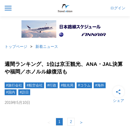
ログイン
トップページ
新着ニュース
週間ランキング、1位は京王観光、ANA・JAL決算
や福岡／ホノルル線復活も
#旅行会社
#航空会社
#行政
#観光局
#コラム
#海外
#国内
#訪日
シェア
2019年5月10日
1
2
＜
＞