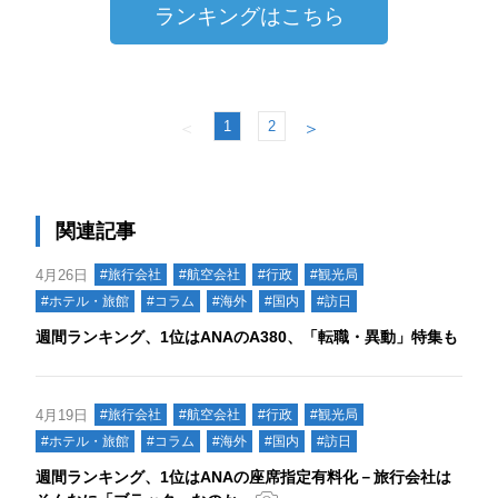
ランキングはこちら
1
2
＜
＞
関連記事
4月26日
#旅行会社
#航空会社
#行政
#観光局
#ホテル・旅館
#コラム
#海外
#国内
#訪日
週間ランキング、1位はANAのA380、「転職・異動」特集も
4月19日
#旅行会社
#航空会社
#行政
#観光局
#ホテル・旅館
#コラム
#海外
#国内
#訪日
週間ランキング、1位はANAの座席指定有料化－旅行会社は