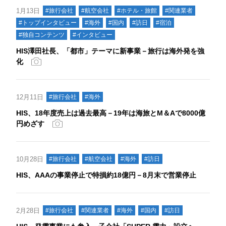
1月13日
#旅行会社
#航空会社
#ホテル・旅館
#関連業者
#トップインタビュー
#海外
#国内
#訪日
#宿泊
#独自コンテンツ
#インタビュー
HIS澤田社長、「都市」テーマに新事業－旅行は海外発を強
化
12月11日
#旅行会社
#海外
HIS、18年度売上は過去最高－19年は海旅とM＆Aで8000億
円めざす
10月28日
#旅行会社
#航空会社
#海外
#訪日
HIS、AAAの事業停止で特損約18億円－8月末で営業停止
2月28日
#旅行会社
#関連業者
#海外
#国内
#訪日