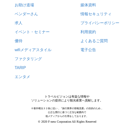
お助け道場
媒体資料
ベンダーさん
情報セキュリティ
求人
プライバシーポリシー
イベント・セミナー
利用規約
優待
よくあるご質問
wifiメディアスタイル
電子公告
ファクタリング
TARIP
エンタメ
トラベルビジョンは有益な情報や
ソリューションの提供により観光産業へ貢献します。
※著作権法３２条に従い，『旅行業界の情報流通』の目的のため，
公正な慣行に基づく正当な範囲内で
他メディアからの引用をしております。
© 2020 F-ness Corporation All Rights Reserved