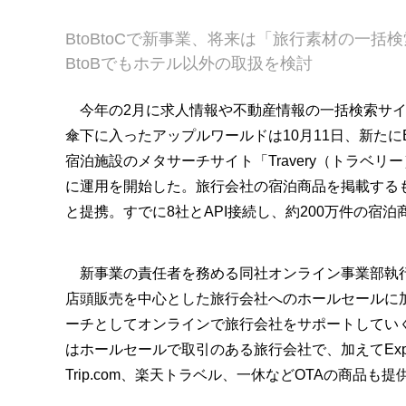
BtoBtoCで新事業、将来は「旅行素材の一括
BtoBでもホテル以外の取扱を検討
今年の2月に求人情報や不動産情報の一括検索サイ
傘下に入ったアップルワールドは10月11日、新たにB
宿泊施設のメタサーチサイト「Travery（トラベリ
に運用を開始した。旅行会社の宿泊商品を掲載するも
と提携。すでに8社とAPI接続し、約200万件の宿
新事業の責任者を務める同社オンライン事業部執
店頭販売を中心とした旅行会社へのホールセールに
ーチとしてオンラインで旅行会社をサポートしてい
はホールセールで取引のある旅行会社で、加えてExpedia
Trip.com、楽天トラベル、一休などOTAの商品も