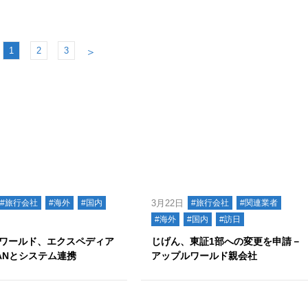
1
2
3
＞
#旅行会社
#海外
#国内
3月22日
#旅行会社
#関連業者
#海外
#国内
#訪日
ワールド、エクスペディア
じげん、東証1部への変更を申請－
ANとシステム連携
アップルワールド親会社