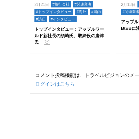
2月21日
#旅行会社
#関連業者
2月13日
#トップインタビュー
#海外
#国内
#関連業
#訪日
#インタビュー
アップル
BtoB
トップインタビュー：アップルワー
ルド新社長の須崎氏、取締役の唐津
氏
コメント投稿機能は、トラベルビジョンのメ
ログインはこちら