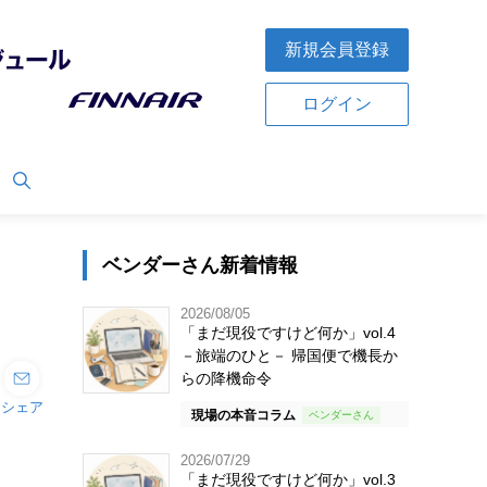
新規会員登録
ログイン
ベンダーさん新着情報
2026/08/05
「まだ現役ですけど何か」vol.4
－旅端のひと－ 帰国便で機長か
らの降機命令
シェア
現場の本音コラム
2026/07/29
「まだ現役ですけど何か」vol.3