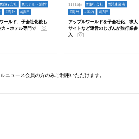
#旅行会社
#ホテル・旅館
1月16日
#旅行会社
#関連業者
者
#海外
#訪日
#海外
#国内
#訪日
ワールド、子会社化後も
アップルワールドを子会社化、求人
に注力－ホテル専門で
サイトなど運営のじげんが旅行業参
入
ールニュース会員の方のみご利用いただけます。