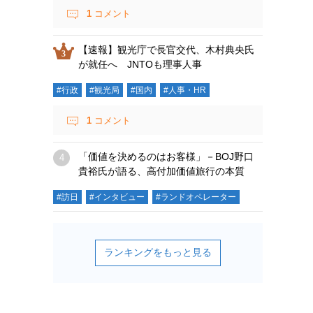
1
コメント
【速報】観光庁で長官交代、木村典央氏
が就任へ JNTOも理事人事
#行政
#観光局
#国内
#人事・HR
1
コメント
「価値を決めるのはお客様」－BOJ野口
貴裕氏が語る、高付加価値旅行の本質
#訪日
#インタビュー
#ランドオペレーター