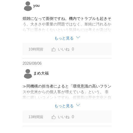
you
煩雑になって面倒ですね。機内でトラブルも起きそ
う。大きさや重量の問題ではなく、単純に汚れるか
ら下に置きたくないという気持ちには考えが及ばな
かったのでしょうかね。いっそ、荷物棚を撤去した
もっと見る
座席を作って、座席指定も荷物も含んだプランとす
べて無しで格安プランで分けてもらった方がシンプ
0
10時間前
ルで分かりやすいかも。どんどん料金が細分化され
て面倒です。
2026/08/06
まめ大福
≫同機構の担当者によると「環境意識の高いフラン
スや北米からの個人客が増えている」という。 非
常に嬉しいコメントですね。佐渡島は歴史文化と自
然が相まっての土地となっているので、個人的には
もっと見る
環境意識の低い人は来ないでほしいです。「金がと
れるんじゃないか」と勝手に穴掘ったりしそうな国
0
13時間前
の人は来ないでほしいですね。