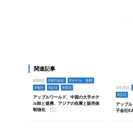
＜
関連記事
8月8日
#旅行会社
#ホテル・旅館
#海外
#訪日
#宿泊
3月25日
#訪日
アップルワールド、中国の大手ホテ
ル卸と提携、アジアの在庫と販売体
アップル
制強化
子会社E