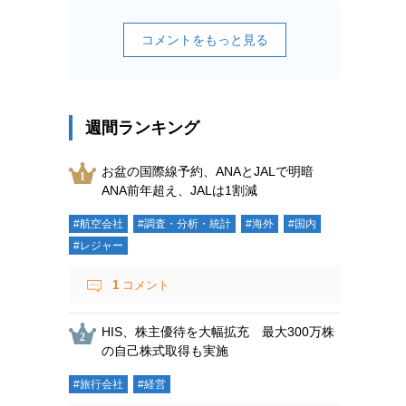
コメントをもっと見る
週間ランキング
お盆の国際線予約、ANAとJALで明暗
ANA前年超え、JALは1割減
#航空会社
#調査・分析・統計
#海外
#国内
#レジャー
1
コメント
HIS、株主優待を大幅拡充 最大300万株
の自己株式取得も実施
#旅行会社
#経営