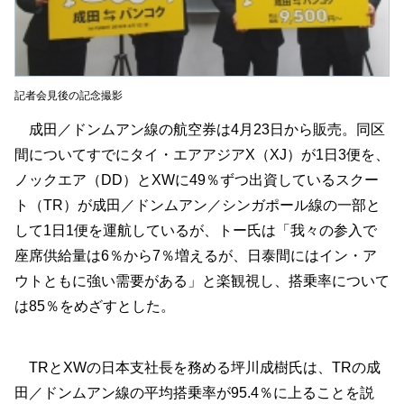
記者会見後の記念撮影
成田／ドンムアン線の航空券は4月23日から販売。同区
間についてすでにタイ・エアアジアX（XJ）が1日3便を、
ノックエア（DD）とXWに49％ずつ出資しているスクー
ト（TR）が成田／ドンムアン／シンガポール線の一部と
して1日1便を運航しているが、トー氏は「我々の参入で
座席供給量は6％から7％増えるが、日泰間にはイン・ア
ウトともに強い需要がある」と楽観視し、搭乗率について
は85％をめざすとした。
TRとXWの日本支社長を務める坪川成樹氏は、TRの成
田／ドンムアン線の平均搭乗率が95.4％に上ることを説