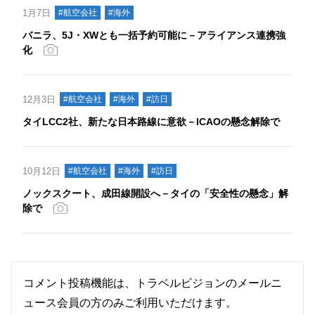
1月7日
#航空会社
#海外
バニラ、5J・XWとも一括予約可能に－アライアンス連携強
化
12月3日
#航空会社
#海外
#訪日
タイLCC2社、新たな日本路線に意欲－ICAOの懸念解除で
10月12日
#航空会社
#海外
#訪日
ノックスクート、成田線開設へ－タイの「安全性の懸念」解
除で
コメント投稿機能は、トラベルビジョンのメールニ
ュース会員の方のみご利用いただけます。