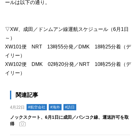
ールは以下の通り。
▽XW、成田／ドンムアン線運航スケジュール（6月1日
～）
XW101便 NRT 13時55分発／DMK 18時25分着（デ
イリー）
XW102便 DMK 02時20分発／NRT 10時25分着（デ
イリー）
関連記事
4月22日
#航空会社
#海外
#訪日
ノックスクート、6月1日に成田／バンコク線、運送許可を取
得