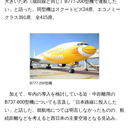
大きいため（成田線と同じ）B777-200型機で運航した
い」と語った。同型機はスクートビズ24席、エコノミー
クラス391席、全415席。
B777-200型機
加えて、年内の導入を検討している近・中距離用の
B737-800型機についても言及し「日本路線に投入した
い」と話した。就航地につては明言しなかったものの、航
続距離などを考えると西日本の主要空港となる見込み。