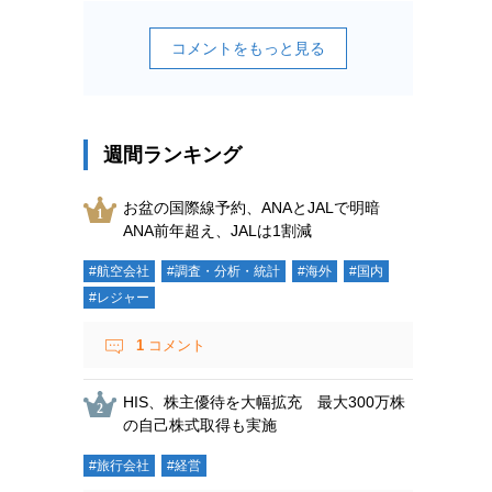
コメントをもっと見る
週間ランキング
お盆の国際線予約、ANAとJALで明暗
ANA前年超え、JALは1割減
#航空会社
#調査・分析・統計
#海外
#国内
#レジャー
1
コメント
HIS、株主優待を大幅拡充 最大300万株
の自己株式取得も実施
#旅行会社
#経営