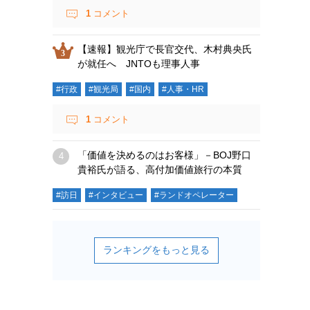
1
コメント
【速報】観光庁で長官交代、木村典央氏
が就任へ JNTOも理事人事
#行政
#観光局
#国内
#人事・HR
1
コメント
「価値を決めるのはお客様」－BOJ野口
貴裕氏が語る、高付加価値旅行の本質
#訪日
#インタビュー
#ランドオペレーター