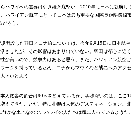
らハワイへの需要は引き続き底堅い。2010年に日本に就航し
り、ハワイアン航空にとって日本は最も重要な国際長距離路線
るだろう。
規開設した羽田／コナ線については、今年9月15日に日本航空
復活させたが、その影響はあまり出ていない。羽田は都心に近
便性が高いので、競争力はあると思う。また、ハワイアン航空
トワークを持っているため、コナからマウイなど隣島へのアク
も大きいと思う。
本人旅客の割合は90％を超えているが、興味深いのは、ここ1
も増えてきたことだ。特に札幌は人気のデスティネーション。
に静かな土地なので、ハワイの人たちは気に入っているようだ