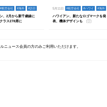
#航空会社
#海外
#訪日
5月11日
#航空会社
#ハワイ
#海外
ン、2月から新千歳線に
ハワイアン、新たなロゴマークを発
3クラス278席に
表、機体デザインも
ールニュース会員の方のみご利用いただけます。