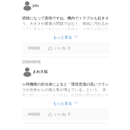
you
煩雑になって面倒ですね。機内でトラブルも起きそ
う。大きさや重量の問題ではなく、単純に汚れるか
ら下に置きたくないという気持ちには考えが及ばな
かったのでしょうかね。いっそ、荷物棚を撤去した
もっと見る
座席を作って、座席指定も荷物も含んだプランとす
べて無しで格安プランで分けてもらった方がシンプ
0
5時間前
ルで分かりやすいかも。どんどん料金が細分化され
て面倒です。
2026/08/06
まめ大福
≫同機構の担当者によると「環境意識の高いフラン
スや北米からの個人客が増えている」という。 非
常に嬉しいコメントですね。佐渡島は歴史文化と自
然が相まっての土地となっているので、個人的には
もっと見る
環境意識の低い人は来ないでほしいです。「金がと
れるんじゃないか」と勝手に穴掘ったりしそうな国
0
8時間前
の人は来ないでほしいですね。