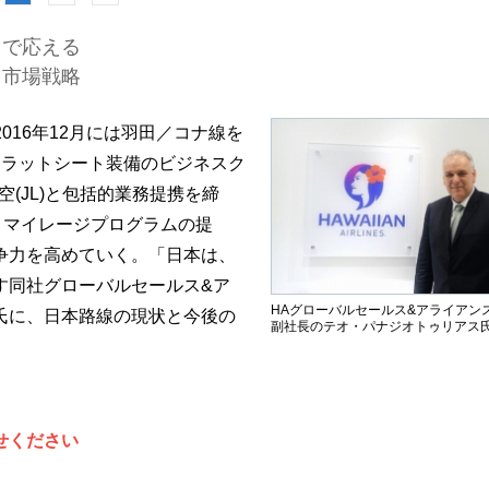
トで応える
る市場戦略
016年12月には羽田／コナ線を
フラットシート装備のビジネスク
空(JL)と包括的業務提携を締
、マイレージプログラムの提
争力を高めていく。「日本は、
す同社グローバルセールス&ア
HAグローバルセールス&アライアン
氏に、日本路線の現状と今後の
副社長のテオ・パナジオトゥリアス
せください