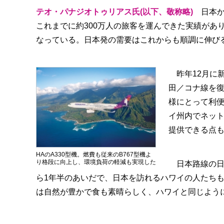
テオ・パナジオトゥリアス氏(以下、敬称略)
日本か
これまでに約300万人の旅客を運んできた実績があ
なっている。日本発の需要はこれからも順調に伸び
昨年12月に新
田／コナ線を
様にとって利
イ州内でネッ
提供できる点
HAのA330型機。燃費も従来のB767型機よ
り格段に向上し、環境負荷の軽減も実現した
日本路線の日
ら1年半のあいだで、日本を訪れるハワイの人たち
は自然が豊かで食も素晴らしく、ハワイと同じよう