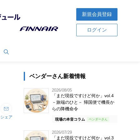
新規会員登録
ログイン
ベンダーさん新着情報
2026/08/05
「まだ現役ですけど何か」vol.4
－旅端のひと－ 帰国便で機長か
らの降機命令
シェア
現場の本音コラム
2026/07/29
「まだ現役ですけど何か」vol.3