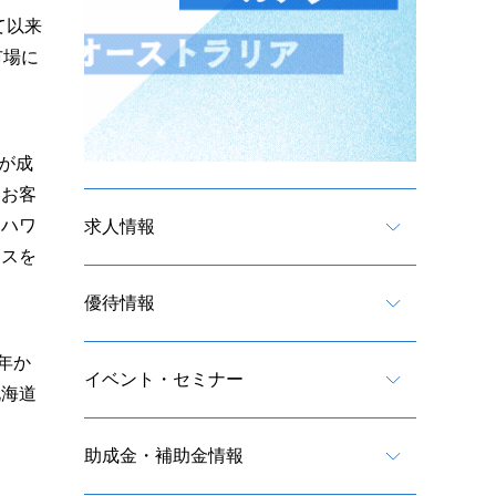
て以来
市場に
が成
くお客
はハワ
求人情報
セスを
優待情報
年か
イベント・セミナー
北海道
。
助成金・補助金情報