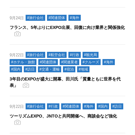
9月24日
#旅行会社
#関連団体
#海外
フランス、5年ぶりにEXPO出展、回復に向け業界と関係強化
9月22日
#旅行会社
#航空会社
#行政
#観光局
#ホテル・旅館
#関連団体
#関連業者
#クルーズ
#海外
#国内
#訪日
#交通・運輸
#宿泊
#地域
3年目のEXPOが盛大に開幕、田川氏「質量ともに世界を代
表」
9月22日
#旅行会社
#行政
#関連団体
#海外
#国内
#訪日
ツーリズムEXPO、JNTOと共同開催へ、商談会など強化