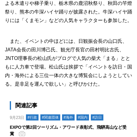
よる木遣りや梯子乗り、栃木県の鹿沼秋祭り、秋田の竿燈
祭り、熊本の牛深ハイヤ踊りが披露された。牛深ハイヤ踊
りには「くまモン」などの人気キャラクターも参加した。
また、イベントの中ほどには、日観振会長の山口氏、
JATA会長の田川博己氏、観光庁長官の田村明比古氏、
JNTO理事長の松山氏がブログで人気の柴犬「まる」とと
もに人力車で登場。松山氏は挨拶で「イベントを訪日・国
内・海外による三位一体の大きな博覧会にしようとしてい
る。是非足を運んで欲しい」と呼びかけた。
関連記事
9月23日
#行政
#関連団体
#海外
#国内
#訪日
EXPOで第2回ツーリズム・アワード表彰式、飛騨高山など受
賞