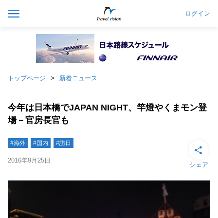
ログイン
トップページ
新着ニュース
今年は日本橋でJAPAN NIGHT、竿燈やくまモン登
場－官房長官も
#海外
#国内
#訪日
2016年9月25日
シェア