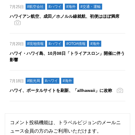
7月25日
#航空会社
#ハワイ
#海外
#交通・運輸
ハワイアン航空、成田／ホノルル線就航、初便はほぼ満席
7月20日
#現地情報
#ハワイ
#OTOA情報
#海外
ハワイ・ハワイ島、10月08日「トライアスロン」開催に伴う
影響
7月18日
#観光局
#ハワイ
#海外
ハワイ、ポータルサイトを刷新、「allhawaii」に改称
コメント投稿機能は、トラベルビジョンのメールニ
ュース会員の方のみご利用いただけます。