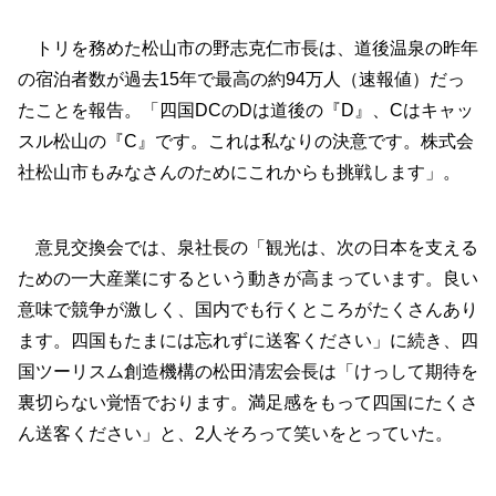
トリを務めた松山市の野志克仁市長は、道後温泉の昨年
の宿泊者数が過去15年で最高の約94万人（速報値）だっ
たことを報告。「四国DCのDは道後の『D』、Cはキャッ
スル松山の『C』です。これは私なりの決意です。株式会
社松山市もみなさんのためにこれからも挑戦します」。
意見交換会では、泉社長の「観光は、次の日本を支える
ための一大産業にするという動きが高まっています。良い
意味で競争が激しく、国内でも行くところがたくさんあり
ます。四国もたまには忘れずに送客ください」に続き、四
国ツーリスム創造機構の松田清宏会長は「けっして期待を
裏切らない覚悟でおります。満足感をもって四国にたくさ
ん送客ください」と、2人そろって笑いをとっていた。