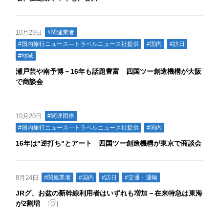
10月29日
#関連業者
#国内旅行ニュース―トラベルニュース社提供
#国内
#訪日
#地域
瀬戸芸や南予博－16年も話題豊富 四国ツー創造機構が大阪
で商談会
10月20日
#関連団体
#国内旅行ニュース―トラベルニュース社提供
#国内
16年は"逆打ち"とアート 四国ツー創造機構が東京で商談会
8月24日
#関連業者
#国内
#訪日
#交通・運輸
JRグ、お盆の新幹線利用者はいずれも増加－在来特急は東海
が2割増