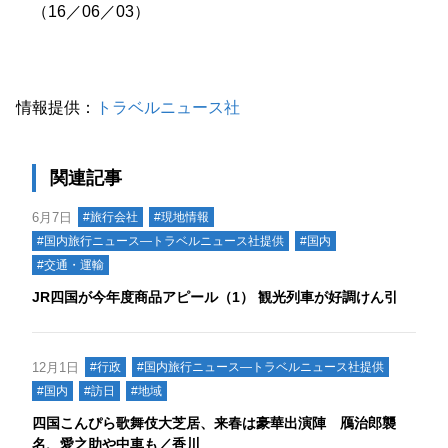
（16／06／03）
情報提供：
トラベルニュース社
関連記事
6月7日
#旅行会社
#現地情報
#国内旅行ニュース―トラベルニュース社提供
#国内
#交通・運輸
JR四国が今年度商品アピール（1） 観光列車が好調けん引
12月1日
#行政
#国内旅行ニュース―トラベルニュース社提供
#国内
#訪日
#地域
四国こんぴら歌舞伎大芝居、来春は豪華出演陣 鴈治郎襲
名、愛之助や中車も／香川