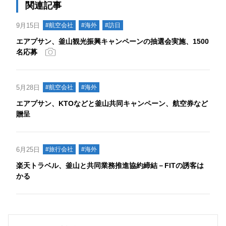
関連記事
9月15日
#航空会社
#海外
#訪日
エアプサン、釜山観光振興キャンペーンの抽選会実施、1500
名応募
5月28日
#航空会社
#海外
エアプサン、KTOなどと釜山共同キャンペーン、航空券など
贈呈
6月25日
#旅行会社
#海外
楽天トラベル、釜山と共同業務推進協約締結－FITの誘客は
かる