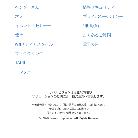
ベンダーさん
情報セキュリティ
求人
プライバシーポリシー
イベント・セミナー
利用規約
優待
よくあるご質問
wifiメディアスタイル
電子公告
ファクタリング
TARIP
エンタメ
トラベルビジョンは有益な情報や
ソリューションの提供により観光産業へ貢献します。
※著作権法３２条に従い，『旅行業界の情報流通』の目的のため，
公正な慣行に基づく正当な範囲内で
他メディアからの引用をしております。
© 2020 F-ness Corporation All Rights Reserved