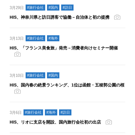
3月29日
#旅行会社
#国内
#訪日
HIS、神奈川県と訪日誘客で協働－自治体と初の提携
3月13日
#旅行会社
#海外
HIS、「フランス美食旅」発売－消費者向けセミナー開催
3月10日
#旅行会社
#国内
HIS、国内春の絶景ランキング、1位は函館・五稜郭公園の桜
3月6日
#旅行会社
#海外
#訪日
HIS、リオに支店を開設、国内旅行会社初の出店