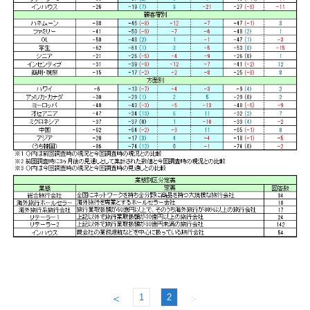
1
2
＜
＞