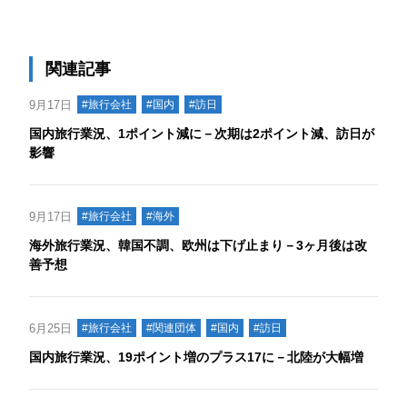
関連記事
9月17日
#旅行会社
#国内
#訪日
国内旅行業況、1ポイント減に－次期は2ポイント減、訪日が
影響
9月17日
#旅行会社
#海外
海外旅行業況、韓国不調、欧州は下げ止まり－3ヶ月後は改
善予想
6月25日
#旅行会社
#関連団体
#国内
#訪日
国内旅行業況、19ポイント増のプラス17に－北陸が大幅増