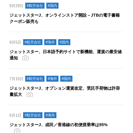
9月29日
#航空会社
#国内
ジェットスターJ、オンラインストア開設－JTBの電子書籍
クーポン販売も
8月5日
#航空会社
#海外
#国内
ジェットスター、日本語予約サイトで新機能、運賃の最安値
通知
7月15日
#航空会社
#海外
#国内
ジェットスターJ、オプション運賃改定、受託手荷物は許容
量拡大
6月1日
#航空会社
#海外
ジェットスターJ、成田／香港線の初便搭乗率は95%