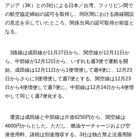
アジア（3K）との3社による日本／台湾、フィリピン間で
の航空協定締結の認可を取得し、同区間における路線開設
の意志を示していたところ。関係当局の認可取得が前提と
なる。
3路線は成田線が11月27日から、関空線が12月11日か
ら、中部線が12月12日から、いずれも週3便で運航を開
始。成田線は12月11日から1便増便して週4便に、12月23
日からさらに3便増便して週7便とする。関空線は12月23
日から4便増便して週7便に。中部線は12月24日から4便増
やして同じく週7便化する。
運賃は成田線と中部線は片道6250円から、関空線は
4600円からとした。ただし、燃油サーチャージおよび空
港使用料、諸税は別途徴収する。3社は独占禁止法適用除