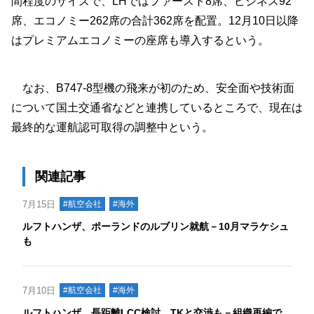
間程度のサイズで、LHではファースト8席、ビジネス92
席、エコノミー262席の合計362席を配置。12月10日以降
はプレミアムエコノミーの座席も導入するという。
なお、B747-8型機の飛来が初のため、安全面や技術面
について国土交通省などと連携しているところで、現在は
最終的な運航認可取得の調整中という。
関連記事
7月15日
#航空会社
#海外
ルフトハンザ、ポーランドのルブリン就航－10月マラケシュ
も
7月10日
#航空会社
#海外
ルフトハンザ、長距離LCC検討、TKと交渉も－組織再編で