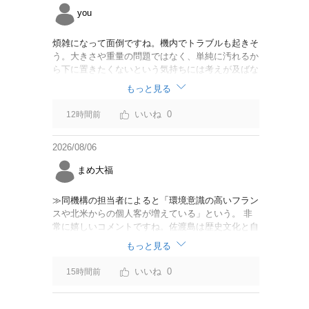
you
煩雑になって面倒ですね。機内でトラブルも起きそ
う。大きさや重量の問題ではなく、単純に汚れるか
ら下に置きたくないという気持ちには考えが及ばな
かったのでしょうかね。いっそ、荷物棚を撤去した
もっと見る
座席を作って、座席指定も荷物も含んだプランとす
べて無しで格安プランで分けてもらった方がシンプ
0
12時間前
ルで分かりやすいかも。どんどん料金が細分化され
て面倒です。
2026/08/06
まめ大福
≫同機構の担当者によると「環境意識の高いフラン
スや北米からの個人客が増えている」という。 非
常に嬉しいコメントですね。佐渡島は歴史文化と自
然が相まっての土地となっているので、個人的には
もっと見る
環境意識の低い人は来ないでほしいです。「金がと
れるんじゃないか」と勝手に穴掘ったりしそうな国
0
15時間前
の人は来ないでほしいですね。