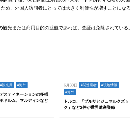
るため、外国人訪問者にとっては大きく利便性が増すことにな
の観光または商用目的の渡航であれば、査証は免除されている
#観光局
#海外
6月30日
#関連業者
#現地情報
#海外
デスティネーションの多様
ボドルム、マルディンなど
トルコ、「ブルサとジュマルクズッ
ク」など2件が世界遺産登録