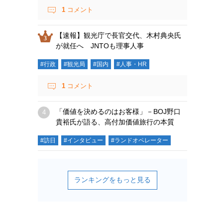
1
コメント
【速報】観光庁で長官交代、木村典央氏
が就任へ JNTOも理事人事
#行政
#観光局
#国内
#人事・HR
1
コメント
「価値を決めるのはお客様」－BOJ野口
貴裕氏が語る、高付加価値旅行の本質
#訪日
#インタビュー
#ランドオペレーター