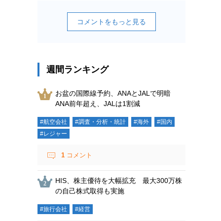
コメントをもっと見る
週間ランキング
お盆の国際線予約、ANAとJALで明暗
ANA前年超え、JALは1割減
#航空会社
#調査・分析・統計
#海外
#国内
#レジャー
1
コメント
HIS、株主優待を大幅拡充 最大300万株
の自己株式取得も実施
#旅行会社
#経営