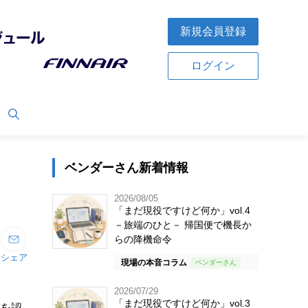
新規会員登録
ログイン
ベンダーさん新着情報
2026/08/05
「まだ現役ですけど何か」vol.4
－旅端のひと－ 帰国便で機長か
らの降機命令
シェア
現場の本音コラム
。
2026/07/29
「まだ現役ですけど何か」vol.3
国を認