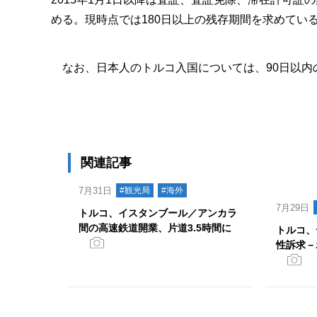
める。現時点では180日以上の残存期間を求めてい
なお、日本人のトルコ入国については、90日以内
関連記事
7月31日
#観光局
#海外
7月29日
トルコ、イスタンブール／アンカラ
間の高速鉄道開業、片道3.5時間に
トルコ、
性訴求－