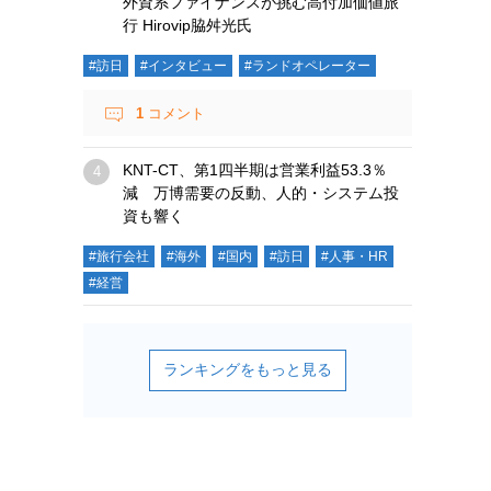
外資系ファイナンスが挑む高付加価値旅
行 Hirovip脇舛光氏
#訪日
#インタビュー
#ランドオペレーター
1
コメント
KNT-CT、第1四半期は営業利益53.3％
減 万博需要の反動、人的・システム投
資も響く
#旅行会社
#海外
#国内
#訪日
#人事・HR
#経営