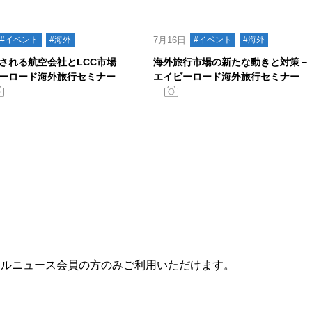
#イベント
#海外
7月16日
#イベント
#海外
される航空会社とLCC市場
海外旅行市場の新たな動きと対策－
ーロード海外旅行セミナー
エイビーロード海外旅行セミナー
ールニュース会員の方のみご利用いただけます。