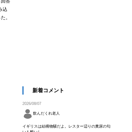
ら回答
み込
った。
新着コメント
2026/08/07
飲んだくれ老人
イギリスは結構物騒だよ。レスター辺りの糞尿の匂
いも酷いし。