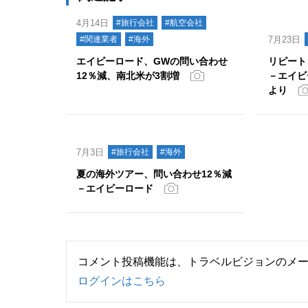
4月14日
#旅行会社
#航空会社
#関連業者
#海外
7月23日
エイビーロード、GWの問い合わせ
リピート
12％減、南北米が3割増
－エイビ
より
7月3日
#旅行会社
#海外
夏の海外ツアー、問い合わせ12％減
－エイビーロード
コメント投稿機能は、トラベルビジョンのメ
ログインはこちら