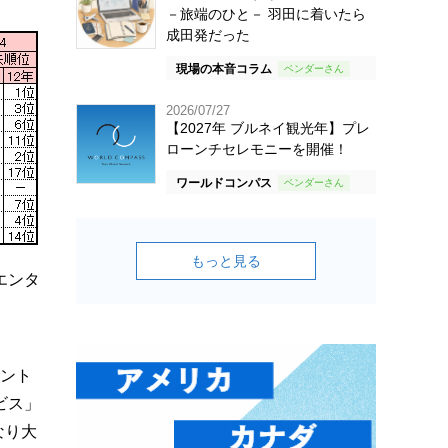
－旅端のひと－ 羽田に着いたら
成田発だった
現場の本音コラム
2026/07/27
【2027年 ブルネイ観光年】プレ
ローンチセレモニーを開催！
ワールドコンパス
もっと見る
エンタ
イント
ビス」
なり大