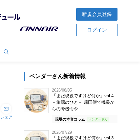
新規会員登録
ログイン
ベンダーさん新着情報
2026/08/05
「まだ現役ですけど何か」vol.4
－旅端のひと－ 帰国便で機長か
らの降機命令
シェア
現場の本音コラム
2026/07/29
「まだ現役ですけど何か」vol.3