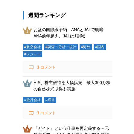
週間ランキング
お盆の国際線予約、ANAとJALで明暗
ANA前年超え、JALは1割減
#航空会社
#調査・分析・統計
#海外
#国内
#レジャー
1
コメント
HIS、株主優待を大幅拡充 最大300万株
の自己株式取得も実施
#旅行会社
#経営
1
コメント
『ガイド』という仕事を再定義する－元