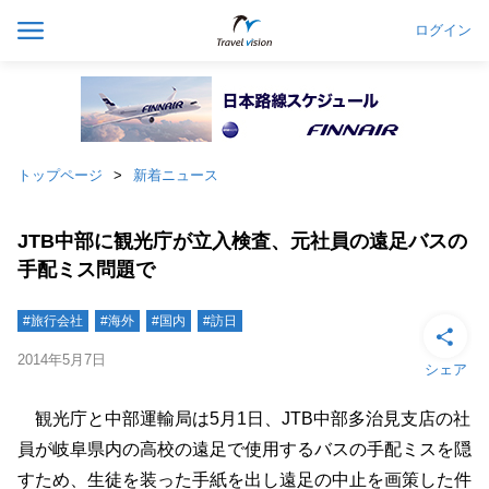
ログイン
トップページ
新着ニュース
JTB中部に観光庁が立入検査、元社員の遠足バスの
手配ミス問題で
#旅行会社
#海外
#国内
#訪日
2014年5月7日
シェア
観光庁と中部運輸局は5月1日、JTB中部多治見支店の社
員が岐阜県内の高校の遠足で使用するバスの手配ミスを隠
すため、生徒を装った手紙を出し遠足の中止を画策した件