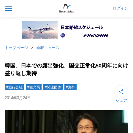
ログイン
トップページ
新着ニュース
韓国、日本での露出強化、国交正常化50周年に向け
盛り返し期待
#旅行会社
#観光局
#関連団体
#海外
2014年3月24日
シェア