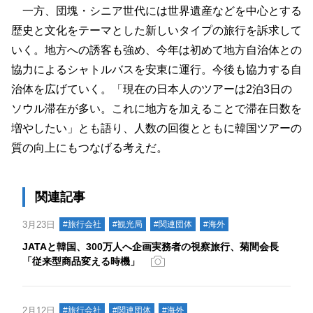
一方、団塊・シニア世代には世界遺産などを中心とする
歴史と文化をテーマとした新しいタイプの旅行を訴求して
いく。地方への誘客も強め、今年は初めて地方自治体との
協力によるシャトルバスを安東に運行。今後も協力する自
治体を広げていく。「現在の日本人のツアーは2泊3日の
ソウル滞在が多い。これに地方を加えることで滞在日数を
増やしたい」とも語り、人数の回復とともに韓国ツアーの
質の向上にもつなげる考えだ。
関連記事
3月23日
#旅行会社
#観光局
#関連団体
#海外
JATAと韓国、300万人へ企画実務者の視察旅行、菊間会長
「従来型商品変える時機」
2月12日
#旅行会社
#関連団体
#海外