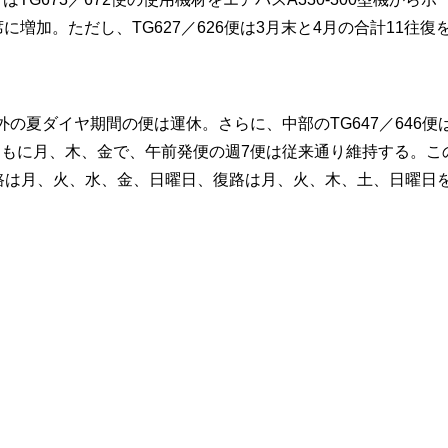
4席に増加。ただし、TG627／626便は3月末と4月の合計11往復
の夏ダイヤ期間の便は運休。さらに、中部のTG647／646便
ともに月、木、金で、午前発便の週7便は従来通り維持する。こ
往路は月、火、水、金、日曜日、復路は月、火、木、土、日曜日