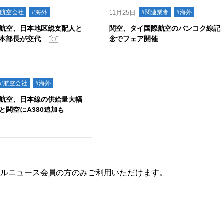
#航空会社
#海外
11月25日
#関連業者
#海外
航空、日本地区総支配人と
関空、タイ国際航空のバンコク線記
本部長が交代
念でフェア開催
#航空会社
#海外
航空、日本線の供給量大幅
と関空にA380追加も
ールニュース会員の方のみご利用いただけます。