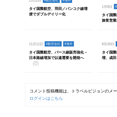
1月22日
#航空会社
#海外
1月8日
タイ国際航空、羽田／バンコク線増
便でダブルデイリー化
タイ国際
旅客営業
11月11日
#航空会社
#海外
8月26日
タイ国際航空、パース線販売強化－
タイ国際
日本路線増加で以遠需要を開発へ
増、成田
コメント投稿機能は、トラベルビジョンのメ
ログインはこちら