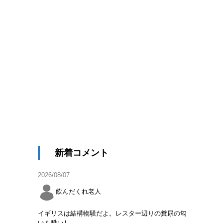
新着コメント
2026/08/07
飲んだくれ老人
イギリスは結構物騒だよ。レスター辺りの糞尿の匂
いも酷いし。