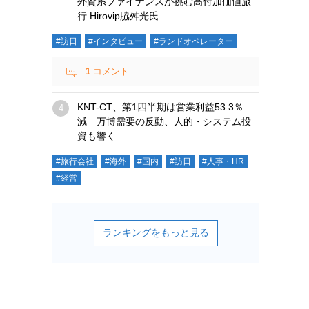
外資系ファイナンスが挑む高付加価値旅
行 Hirovip脇舛光氏
#訪日
#インタビュー
#ランドオペレーター
1
コメント
KNT-CT、第1四半期は営業利益53.3％
減 万博需要の反動、人的・システム投
資も響く
#旅行会社
#海外
#国内
#訪日
#人事・HR
#経営