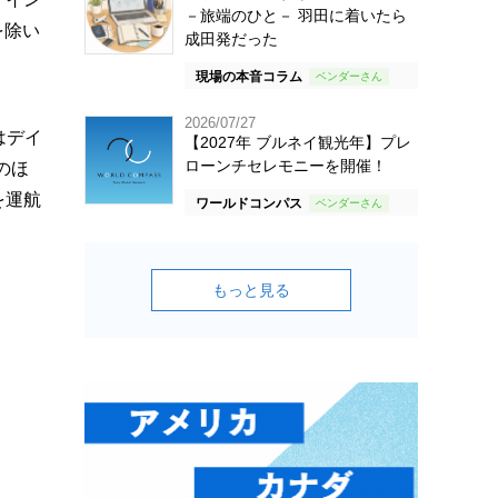
－旅端のひと－ 羽田に着いたら
を除い
成田発だった
現場の本音コラム
2026/07/27
はデイ
【2027年 ブルネイ観光年】プレ
ローンチセレモニーを開催！
のほ
を運航
ワールドコンパス
もっと見る