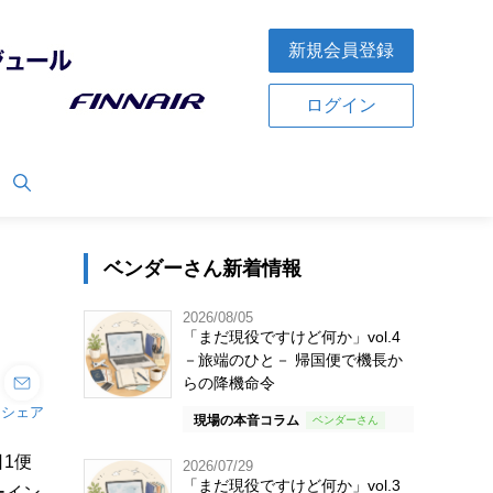
新規会員登録
ログイン
ベンダーさん新着情報
2026/08/05
「まだ現役ですけど何か」vol.4
－旅端のひと－ 帰国便で機長か
らの降機命令
シェア
現場の本音コラム
1便
2026/07/29
「まだ現役ですけど何か」vol.3
ーイン