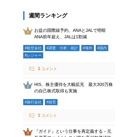
週間ランキング
お盆の国際線予約、ANAとJALで明暗
ANA前年超え、JALは1割減
#航空会社
#調査・分析・統計
#海外
#国内
#レジャー
1
コメント
HIS、株主優待を大幅拡充 最大300万株
の自己株式取得も実施
#旅行会社
#経営
1
コメント
『ガイド』という仕事を再定義する－元