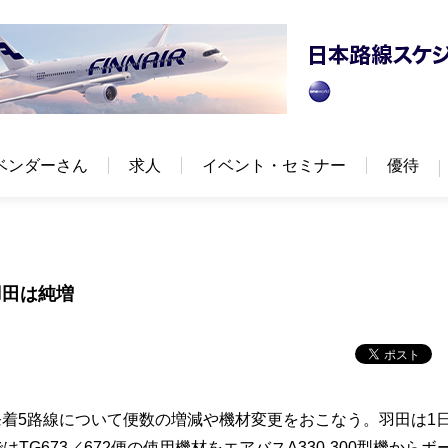
ベンダーさん
求人
イベント・セミナー
優待
羽田は純増
発着5路線について便数の増減や機材変更をおこなう。羽田は1日
G673／672便の使用機材をエアバスA330-300型機からボ