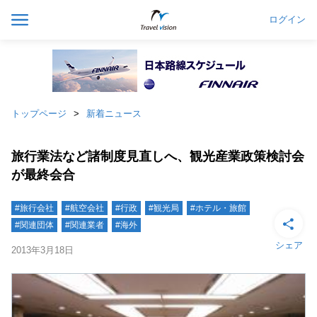
ログイン
トップページ
新着ニュース
旅行業法など諸制度見直しへ、観光産業政策検討会
が最終会合
#旅行会社
#航空会社
#行政
#観光局
#ホテル・旅館
#関連団体
#関連業者
#海外
シェア
2013年3月18日