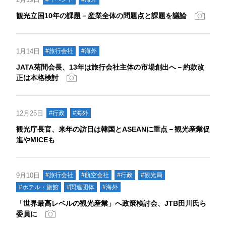
観光立国10年の課題－産業全体の問題点と課題を議論
1月14日
#旅行会社
#海外
JATA菊間会長、13年は旅行会社主体の市場創出へ－約款改
正は本格検討
12月25日
#行政
#海外
観光庁長官、来年の訪日は韓国とASEANに重点－観光産業促
進やMICEも
9月10日
#旅行会社
#航空会社
#行政
#観光局
#ホテル・旅館
#関連団体
#海外
「世界最高レベルの観光産業」へ政策検討会、JTB田川氏ら
委員に