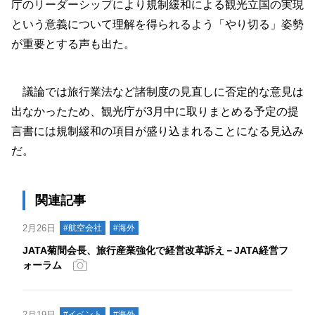
庁のリーダーシップにより規制緩和による観光立国の実現
という意義について理解を得られるよう「やり切る」姿勢
が重要とする声も出た。
議論では旅行業法など諸制度の見直しに否定的な意見は
出なかったため、観光庁が3月中に取りまとめる予定の提
言書には規制緩和の項目が盛り込まれることになる見込み
だ。
関連記事
2月26日
#航空会社
#海外
JATA菊間会長、旅行産業強化で経営改革訴え－JATA経営フ
ォーラム
2月19日
#イベント
#海外