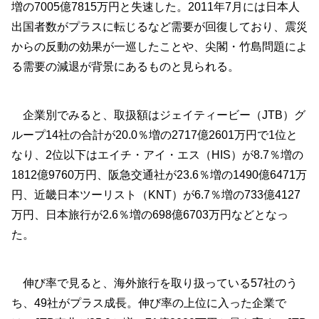
増の7005億7815万円と失速した。2011年7月には日本人
出国者数がプラスに転じるなど需要が回復しており、震災
からの反動の効果が一巡したことや、尖閣・竹島問題によ
る需要の減退が背景にあるものと見られる。
企業別でみると、取扱額はジェイティービー（JTB）グ
ループ14社の合計が20.0％増の2717億2601万円で1位と
なり、2位以下はエイチ・アイ・エス（HIS）が8.7％増の
1812億9760万円、阪急交通社が23.6％増の1490億6471万
円、近畿日本ツーリスト（KNT）が6.7％増の733億4127
万円、日本旅行が2.6％増の698億6703万円などとなっ
た。
伸び率で見ると、海外旅行を取り扱っている57社のう
ち、49社がプラス成長。伸び率の上位に入った企業で