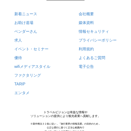
新着ニュース
会社概要
お助け道場
媒体資料
ベンダーさん
情報セキュリティ
求人
プライバシーポリシー
イベント・セミナー
利用規約
優待
よくあるご質問
wifiメディアスタイル
電子公告
ファクタリング
TARIP
エンタメ
トラベルビジョンは有益な情報や
ソリューションの提供により観光産業へ貢献します。
※著作権法３２条に従い，『旅行業界の情報流通』の目的のため，
公正な慣行に基づく正当な範囲内で