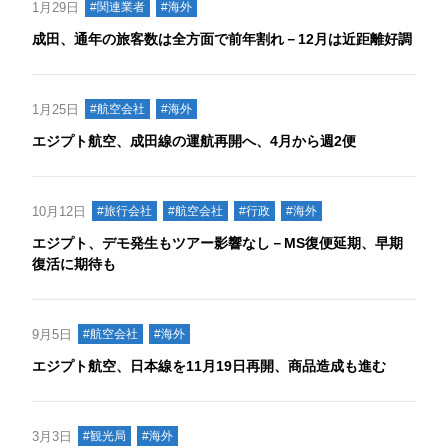
1月29日
#関連業者
#海外
成田、通年の旅客数は全方面で前年割れ－12月は近距離好調
1月25日
#航空会社
#海外
エジプト航空、成田線の運航再開へ、4月から週2便
10月12日
#旅行会社
#航空会社
#行政
#海外
エジプト、デモ発生もツアー影響なし－MS復便延期、早期
復活に期待も
9月5日
#航空会社
#海外
エジプト航空、日本線を11月19日再開、商品造成も進む
3月3日
#観光局
#海外