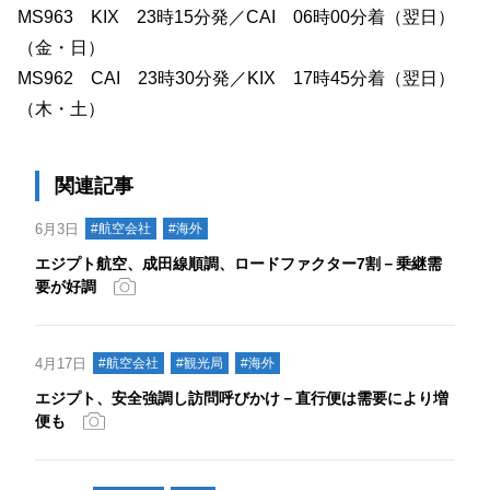
MS963 KIX 23時15分発／CAI 06時00分着（翌日）
（金・日）
MS962 CAI 23時30分発／KIX 17時45分着（翌日）
（木・土）
関連記事
6月3日
#航空会社
#海外
エジプト航空、成田線順調、ロードファクター7割－乗継需
要が好調
4月17日
#航空会社
#観光局
#海外
エジプト、安全強調し訪問呼びかけ－直行便は需要により増
便も