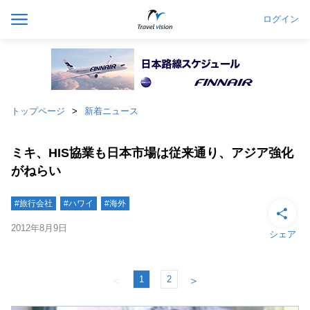
ログイン
トップページ
新着ニュース
ミキ、HIS協業も日本市場は従来通り、アジア強化
がねらい
#旅行会社
#ハワイ
#海外
2012年8月9日
シェア
1
2
＜
＞