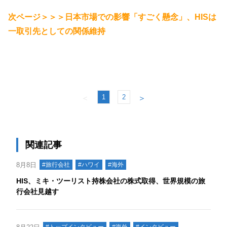
次ページ＞＞＞日本市場での影響「すごく懸念」、HISは
一取引先としての関係維持
1
2
＜
＞
関連記事
8月8日
#旅行会社
#ハワイ
#海外
HIS、ミキ・ツーリスト持株会社の株式取得、世界規模の旅
行会社見越す
#トップインタビュー
#海外
#インタビュー