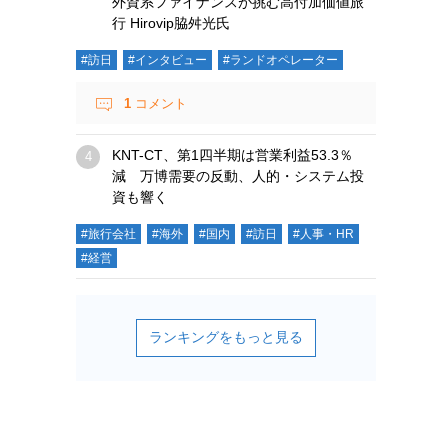
外資系ファイナンスが挑む高付加価値旅
行 Hirovip脇舛光氏
#訪日
#インタビュー
#ランドオペレーター
1
コメント
KNT-CT、第1四半期は営業利益53.3％
減 万博需要の反動、人的・システム投
資も響く
#旅行会社
#海外
#国内
#訪日
#人事・HR
#経営