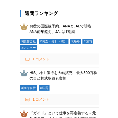
週間ランキング
お盆の国際線予約、ANAとJALで明暗
ANA前年超え、JALは1割減
#航空会社
#調査・分析・統計
#海外
#国内
#レジャー
1
コメント
HIS、株主優待を大幅拡充 最大300万株
の自己株式取得も実施
#旅行会社
#経営
1
コメント
『ガイド』という仕事を再定義する－元