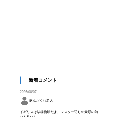
新着コメント
2026/08/07
飲んだくれ老人
イギリスは結構物騒だよ。レスター辺りの糞尿の匂
いも酷いし。