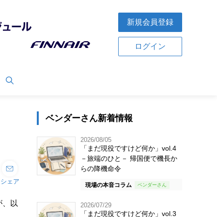
新規会員登録
ログイン
ベンダーさん新着情報
2026/08/05
「まだ現役ですけど何か」vol.4
－旅端のひと－ 帰国便で機長か
らの降機命令
シェア
現場の本音コラム
が、以
2026/07/29
「まだ現役ですけど何か」vol.3