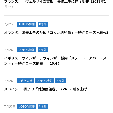
フランス、「ヴェルサイユ宮殿」修復工事に伴う影響（2013年1
月～）
7月25日
#OTOA情報
#海外
オランダ、改修工事のため「ゴッホ美術館」一時クローズ－続報2
7月24日
#OTOA情報
#海外
イギリス・ウィンザー、ウィンザー城内「ステート・アパートメ
ント」一時クローズ情報 （10月）
7月24日
#航空会社
#OTOA情報
#海外
スペイン、9月より「付加価値税」（VAT）引き上げ
7月22日
#OTOA情報
#海外