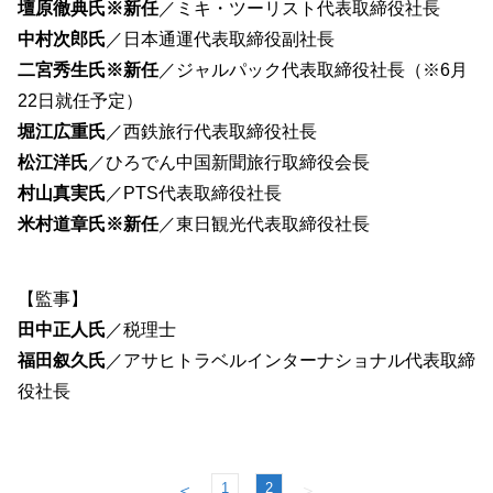
壇原徹典氏※新任
／ミキ・ツーリスト代表取締役社長
中村次郎氏
／日本通運代表取締役副社長
二宮秀生氏※新任
／ジャルパック代表取締役社長（※6月
22日就任予定）
堀江広重氏
／西鉄旅行代表取締役社長
松江洋氏
／ひろでん中国新聞旅行取締役会長
村山真実氏
／PTS代表取締役社長
米村道章氏※新任
／東日観光代表取締役社長
【監事】
田中正人氏
／税理士
福田叙久氏
／アサヒトラベルインターナショナル代表取締
役社長
1
2
＜
＞