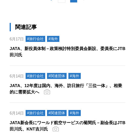
関連記事
6月17日
#旅行会社
#海外
JATA、新役員体制－政策検討特別委員会新設、委員長にJTB
田川氏
6月14日
#旅行会社
#関連団体
#海外
JATA、12年度は国内、海外、訪日旅行「三位一体」、相乗
的に需要拡大へ
6月14日
#旅行会社
#関連団体
#海外
JATA新会長にワールド航空サービスの菊間氏－副会長はJTB
田川氏、KNT吉川氏