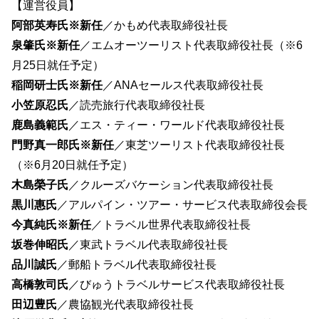
【運営役員】
阿部英寿氏※新任
／かもめ代表取締役社長
泉肇氏※新任
／エムオーツーリスト代表取締役社長（※6
月25日就任予定）
稲岡研士氏※新任
／ANAセールス代表取締役社長
小笠原忍氏
／読売旅行代表取締役社長
鹿島義範氏
／エス・ティー・ワールド代表取締役社長
門野真一郎氏※新任
／東芝ツーリスト代表取締役社長
（※6月20日就任予定）
木島榮子氏
／クルーズバケーション代表取締役社長
黒川惠氏
／アルパイン・ツアー・サービス代表取締役会長
今真純氏※新任
／トラベル世界代表取締役社長
坂巻伸昭氏
／東武トラベル代表取締役社長
品川誠氏
／郵船トラベル代表取締役社長
高橋敦司氏
／びゅうトラベルサービス代表取締役社長
田辺豊氏
／農協観光代表取締役社長