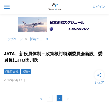
ログイン
トップページ
新着ニュース
JATA、新役員体制－政策検討特別委員会新設、委
員長にJTB田川氏
#旅行会社
#海外
2012年6月17日
シェア
1
2
＜
＞